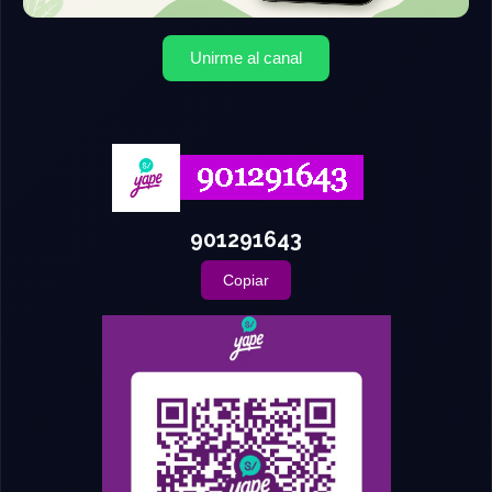
Unirme al canal
901291643
Copiar