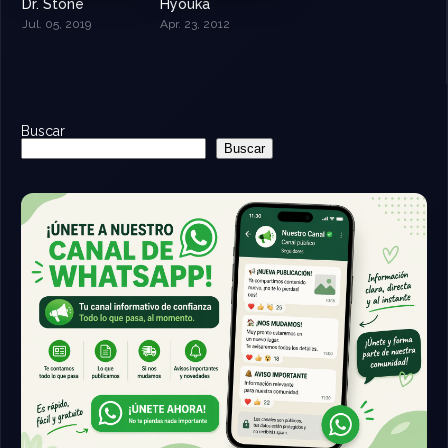
Dr. Stone
Hyouka
8.5
8.098
Jul. 05, 2019
Apr. 23, 2012
Buscar
Buscar