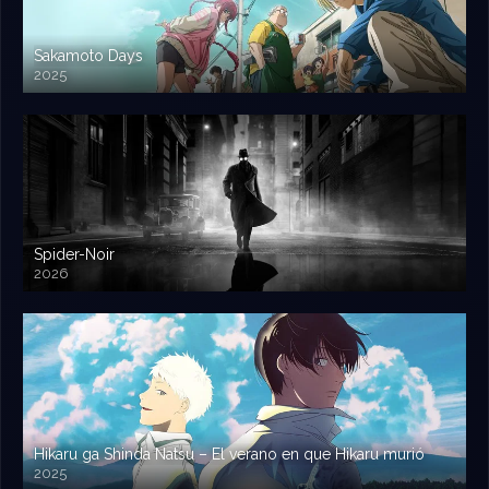
Sakamoto Days
2025
Spider-Noir
2026
Hikaru ga Shinda Natsu – El verano en que Hikaru murió
2025