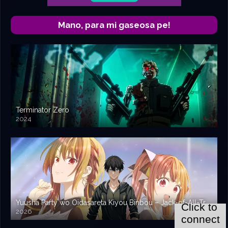
Mano, para mi gaseosa pe!
Terminator Zero
2024
Yuusha Party wo Oidasareta Kiyou Binbou – Jack-of-All-Trades, Party of None
2026