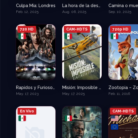
Culpa Mía: Londres
La hora de la desaparición – Weapons
Camina o mue
0
7.9
Feb. 12, 2025
Aug. 06, 2025
Sep. 10, 2025
720 HD
CAM-HDTS
720p HD
Rapidos y Furiosos X – 10 (10)
Misión: Imposible – La sentencia final
6.2
7.6
May. 17, 2023
May. 17, 2025
Feb. 11, 2016
En Vivo
CAM-HDTS