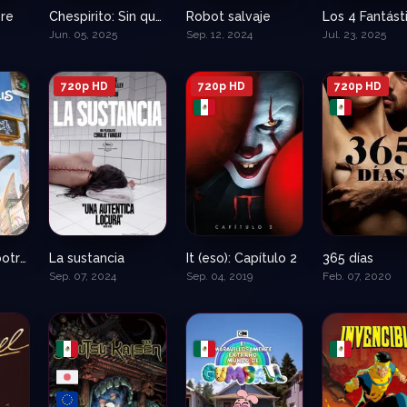
re
Chespirito: Sin querer queriendo
Robot salvaje
7.3
0
8.5
Jun. 05, 2025
Sep. 12, 2024
Jul. 23, 2025
720p HD
720p HD
720p HD
Zootopia – Zootrópolis
La sustancia
It (eso): Capítulo 2
365 días
8
8
6.5
Sep. 07, 2024
Sep. 04, 2019
Feb. 07, 2020