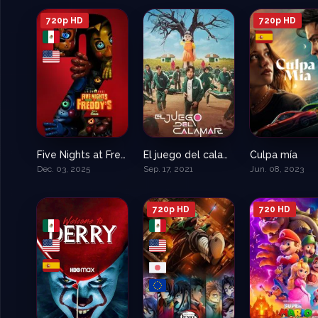
720p HD
720p HD
Five Nights at Freddy’s 2 – Pelicula
El juego del calamar – Squid Game
Culpa mía
6.1
7.832
Dec. 03, 2025
Sep. 17, 2021
Jun. 08, 2023
720p HD
720 HD