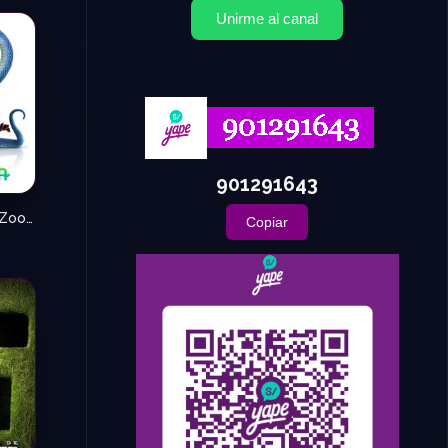
Unirme al canal
901291643
Zootopia 2 – Zootropolis 2
Copiar
N/A