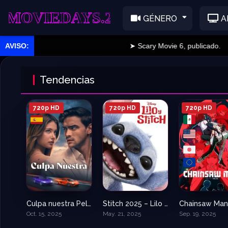
EDAYS.2
GÉNERO
A
➤ Scary Movie 6, publicado.
Tendencias
720p HD
720p HD
720p HD
Culpa nuestra Pelicula
Stitch 2025 – Lilo y Stitch
5.3
7.9
Oct. 15, 2025
May. 21, 2025
Sep. 19, 2025