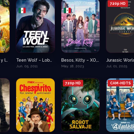
720p HD
Blanca Nieves y los siete enanitos (Latino-Inglés)
Teen Wolf – Lobo Adolescente
Besos, Kitty – XO, Kitty
0
8.51
8
Jun. 05, 2011
May. 18, 2023
Jul. 01, 2025
720p HD
CAM-HDTS