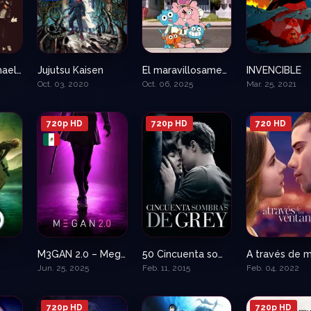
Michael – Michael Jackson La pelicula
Jujutsu Kaisen
El maravillosamente extraño mundo de Gumball
INVENCIBLE
N/A
8.6
7.3
Oct. 03, 2020
Oct. 06, 2025
Mar. 25, 2021
720p HD
720p HD
720 HD
M3GAN 2.0 – Megan 2
50 Cincuenta sombras de Grey
7.9
0
4.2
Jun. 25, 2025
Feb. 11, 2015
Feb. 04, 2022
720p HD
720p HD