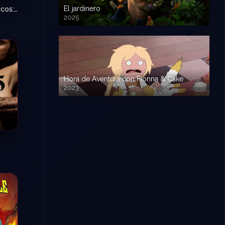
El jardinero
Los 4 Fantásticos: Primeros pasos
N/A
2025
Hora de Aventura con Fionna & Cake
2023
3.3