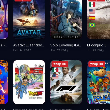
Intensamente 2 – Del revés 2 (Inside Out 2)
Avatar: El sentido del agua
Solo Leveling (Latino – Sub)
El conjuro 1
0
7.7
8.7
Dec. 14, 2022
Jan. 07, 2024
Jul. 18, 2013
720p HD
720p HD