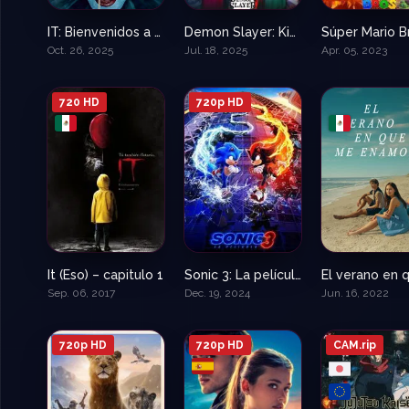
IT: Bienvenidos a Derry – IT: Welcome To Derry
Demon Slayer: Kimetsu no Yaiba castillo infinito
7.211
9.4
Oct. 26, 2025
Jul. 18, 2025
Apr. 05, 2023
720 HD
720p HD
It (Eso) – capitulo 1
Sonic 3: La película
7.3
7.5
Sep. 06, 2017
Dec. 19, 2024
Jun. 16, 2022
720p HD
720p HD
CAM.rip