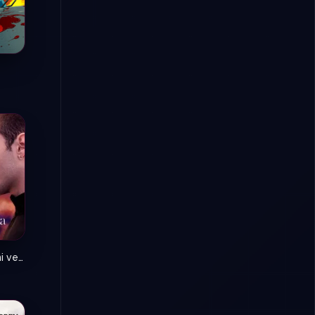
8.6
A través de mi ventana
5.5