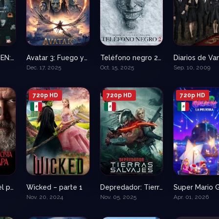
JUJUTSU KAISEN: Ejecución
Avatar 3: Fuego y ceniza
Teléfono negro 2 Pelicula
6.8
7.6
6.7
Dec. 17, 2025
Oct. 15, 2025
Sep. 10, 2009
720p HD
720p HD
720p HD
El exorcista del papa
Wicked – parte 1
Depredador: Tierras salvajes Pelicula
6.2
8.2
7.6
Nov. 20, 2024
Nov. 05, 2025
Apr. 01, 2026