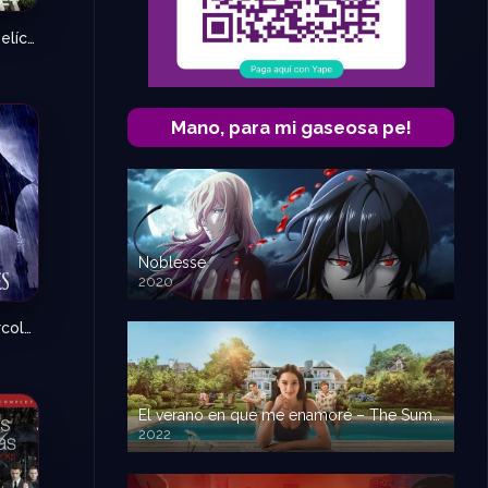
Minecraft la Película (Latino-Inglés)
6.3
Mano, para mi gaseosa pe!
Noblesse
2020
Merlina – Miércoles – Wednesday
8.562
El verano en que me enamoré – The Summer I Turned Pretty
2022