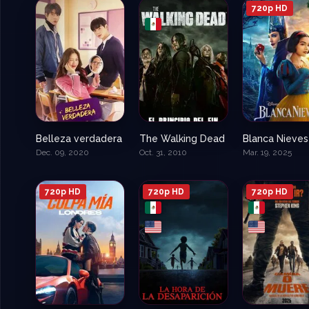
720p HD
Belleza verdadera
The Walking Dead
8.325
8.1
Dec. 09, 2020
Oct. 31, 2010
Mar. 19, 2025
720p HD
720p HD
720p HD