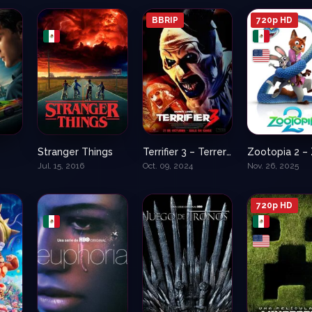
BBRIP
720p HD
Stranger Things
Terrifier 3 – Terrerife 3
5.9
8.597
7.2
Jul. 15, 2016
Oct. 09, 2024
Nov. 26, 2025
720p HD