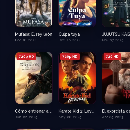
Mufasa: El rey león
Culpa tuya
6.8
5.3
Dec. 18, 2024
Dec. 26, 2024
Nov. 07, 2025
720p HD
720p HD
720 HD
Cómo entrenar a tu dragón 4
Karate Kid 2: Leyendas
0
N/A
Jun. 06, 2025
May. 08, 2025
Apr. 05, 2023