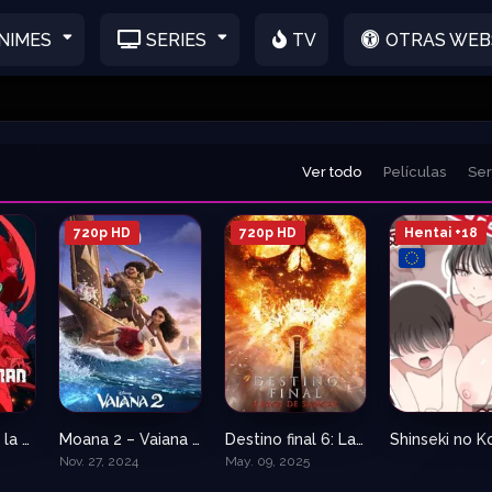
NIMES
SERIES
TV
OTRAS WEB
Ver todo
Películas
Ser
720p HD
720p HD
Hentai +18
Chainsaw Man la película – Arco de Reze
Moana 2 – Vaiana 2 – moana2
Destino final 6: Lazos de sangre
8.5
7.1
7.1
Nov. 27, 2024
May. 09, 2025