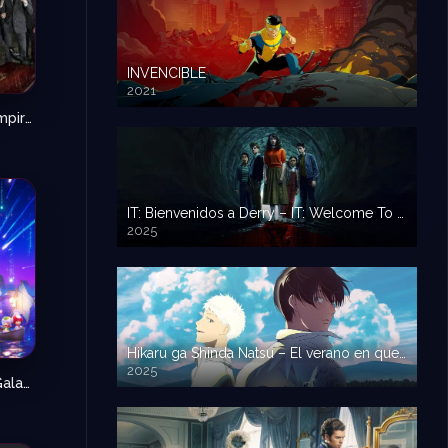
INVENCIBLE
2021
Diarios de Vampiros – The Vampire Diaries
8.3
IT: Bienvenidos a Derry – IT: Welcome To Derry
2025
Hikaru ga Shinda Natsu – El verano en que Hikaru murió
2025
Super Mario Galaxy: La película
N/A