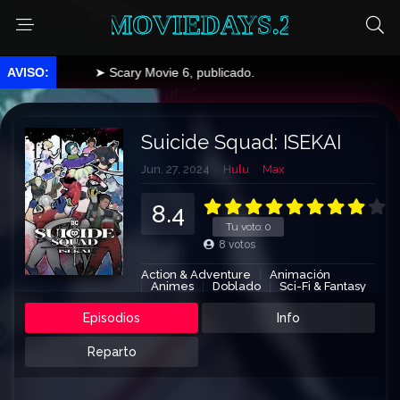
MOVIEDAYS.2
➤ Scary Movie 6, publicado.
Suicide Squad: ISEKAI
Jun. 27, 2024
Hulu
Max
8.4
Tu voto:
0
8
votos
Action & Adventure
Animación
Animes
Doblado
Sci-Fi & Fantasy
Episodios
Info
Reparto