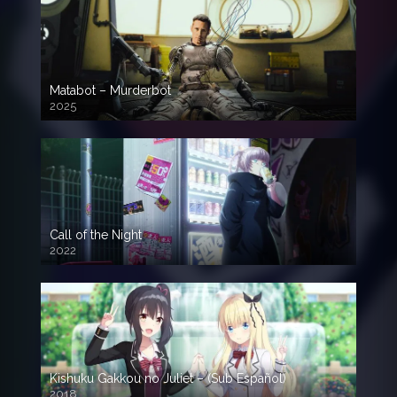
Matabot – Murderbot
2025
Call of the Night
2022
Kishuku Gakkou no Juliet – (Sub Español)
2018