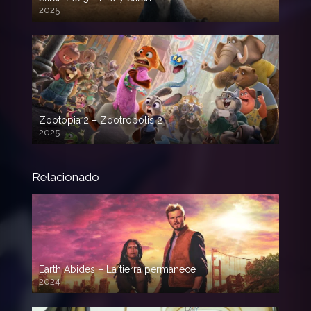
2025
720p HD
Zootopia 2 – Zootropolis 2
2025
720p HD
Relacionado
Earth Abides – La tierra permanece
2024