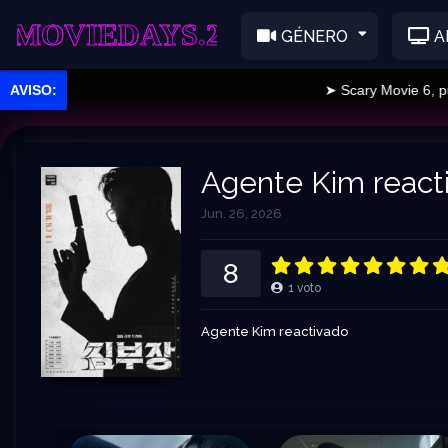
EDAYS.2
GÉNERO
A
➤ Scary Movie 6, publ
Agente Kim react
Jun. 26, 2026
8
1
voto
Agente Kim reactivado