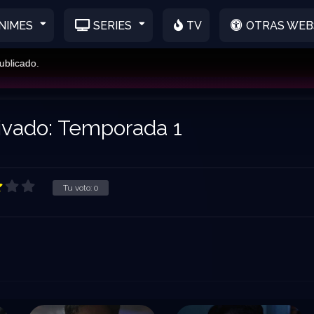
NIMES
SERIES
TV
OTRAS WEB
icado.
ivado: Temporada 1
Tu voto:
0