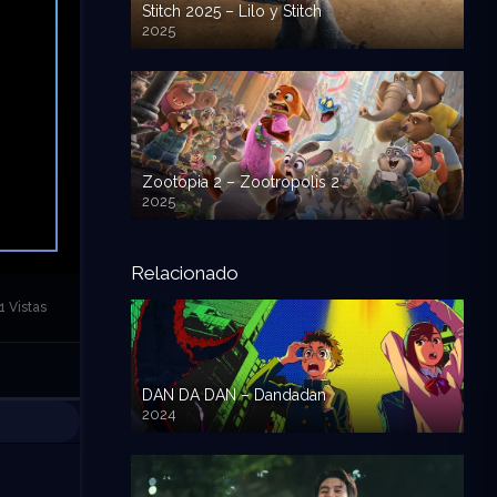
Stitch 2025 – Lilo y Stitch
2025
720p HD
Zootopia 2 – Zootropolis 2
2025
720p HD
Relacionado
1 Vistas
DAN DA DAN – Dandadan
2024