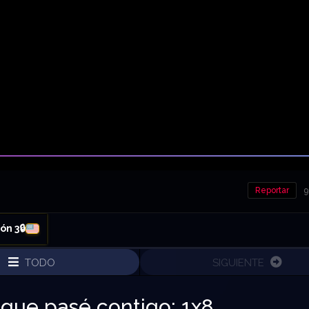
Reportar
9
ón 3🔒
TODO
SIGUIENTE
 que pasé contigo: 1x8