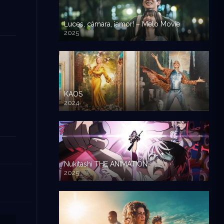
Luces, cámara, ¡amor! – Melo Movie
2025
KAOS
2024
Nukitashi THE ANIMATION
2025