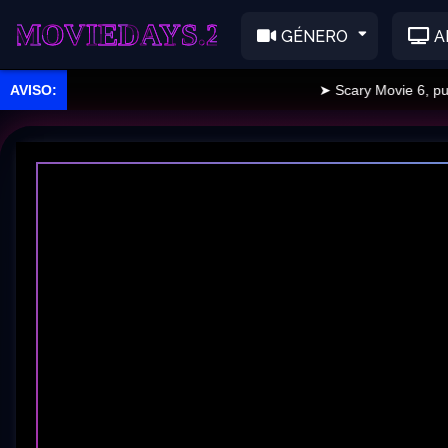
EDAYS.2
GÉNERO
A
➤ Scary Movie 6, public