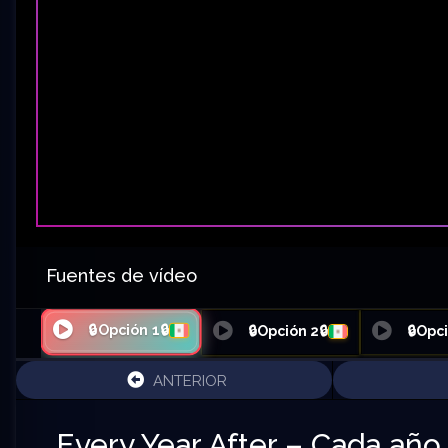
Fuentes de vídeo
🔒Opción 1🔒
🔒Opción 2🔒
🔒Opci
ANTERIOR
Every Year After – Cada año