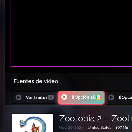
Fuentes de vídeo
🔒Opción 1🔒
Ver trailer
🔒Opci
Zootopia 2 – Zootr
Nov. 26, 2025
United States
107 Min.