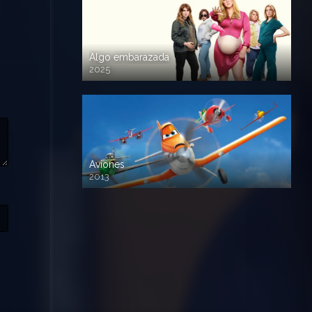
Algo embarazada
2025
720p HD
Aviones
2013
720 HD