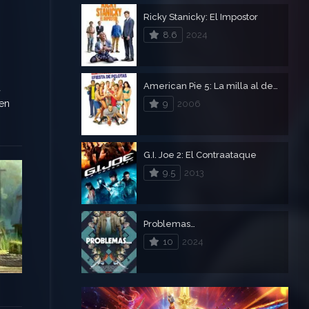
Ricky Stanicky: El Impostor
8.6
2024
American Pie 5: La milla al desnudo
a
 en
9
2006
G.I. Joe 2: El Contraataque
9.5
2013
Problemas…
10
2024