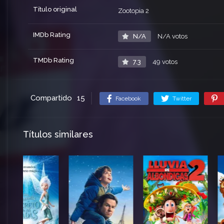
Título original
Zootopia 2
IMDb Rating
N/A
N/A votos
TMDb Rating
7.3
49 votos
Compartido
15
Facebook
Twitter
Títulos similares