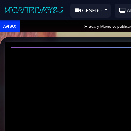
EDAYS.2
GÉNERO
A
➤ Scary Movie 6, publicado.