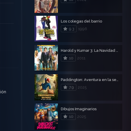
Los colegas del barrio
9.3
1996
Harold y Kumar 3: La Navidad de Harold y Kumar
10
2011
Paddington: Aventura en la selva
7.9
2025
ción
Dibujos Imaginarios
10
2025