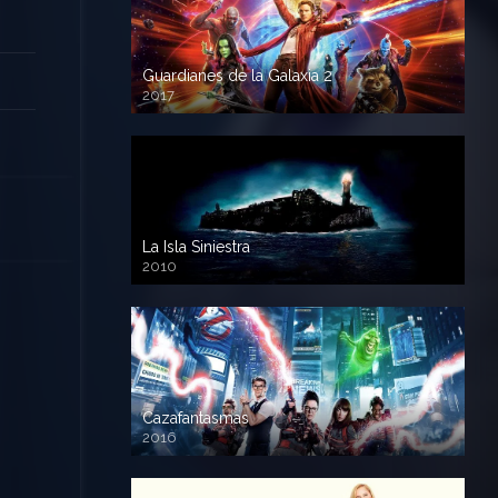
Guardianes de la Galaxia 2
2017
720p HD
La Isla Siniestra
2010
720p HD
Cazafantasmas
2016
720p HD