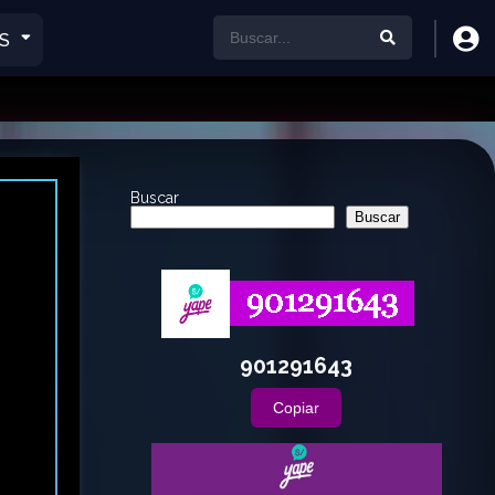
S
Buscar
Buscar
901291643
Copiar