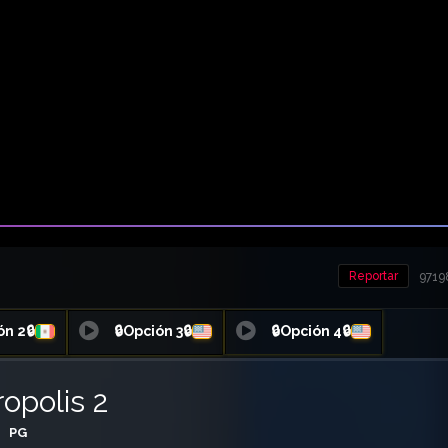
Reportar
9719
ón 2🔒
🔒Opción 3🔒
🔒Opción 4🔒
opolis 2
PG