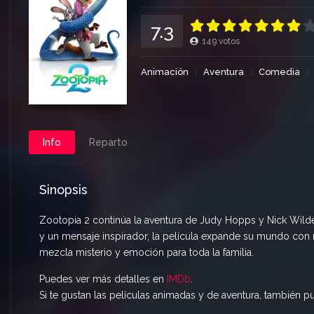
7.3
149
votos
Animación
Aventura
Comedia
Info
Reparto
Sinopsis
Zootopia 2 continúa la aventura de Judy Hopps y Nick Wild
y un mensaje inspirador, la película expande su mundo con 
mezcla misterio y emoción para toda la familia.
Puedes ver más detalles en
IMDb
.
Si te gustan las películas animadas y de aventura, también p