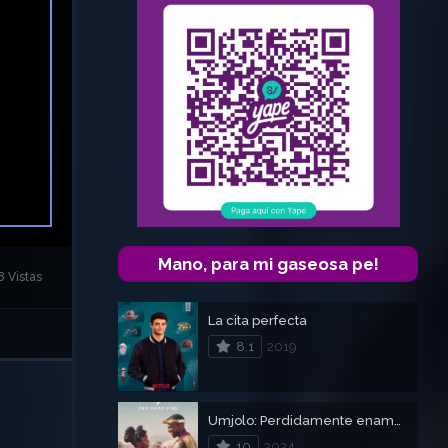
Mano, para mi gaseosa pe!
8 Vistas
La cita perfecta
8.1
2019
Umjolo: Perdidamente enamorada
10
2024