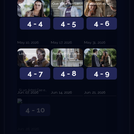
De Mitos y Monstruos
Que Viaje Tan Largo y Extraño Ha Sido
El corazón es un Cazador Solitario
4 - 4
4 - 5
4 - 6
May. 10, 2026
May. 17, 2026
May. 31, 2026
Los Mejores Planes
Pesada es la cabeza
Episodio 9
4 - 7
4 - 8
4 - 9
Si un Arbol Cae en el Bosque…
Jun. 07, 2026
Jun. 14, 2026
Jun. 21, 2026
4 - 10
Jun. 28, 2026