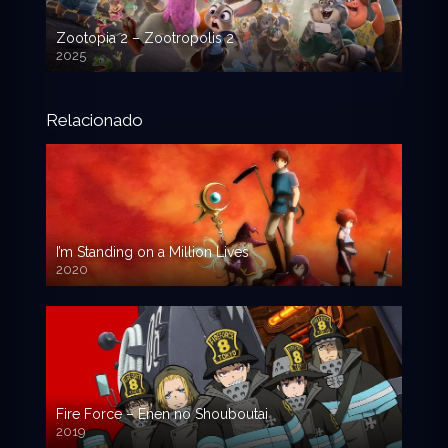
Zootopia 2 – Zootropolis 2
2025
720p HD
Relacionado
I’m Standing on a Million Lives
2020
Fire Force – Enen no Shouboutai
2019