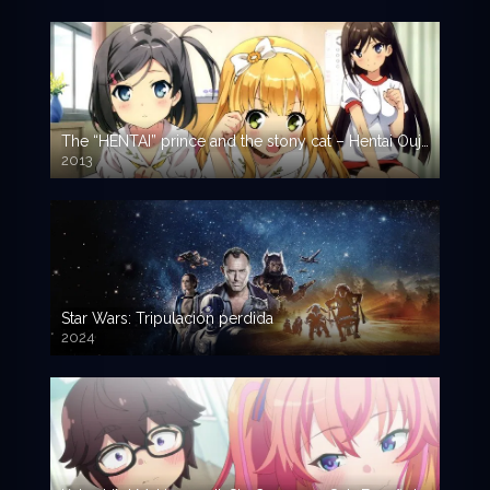
The “HENTAI” prince and the stony cat – Hentai Ouji to Warawanai Neko – (Latino)
2013
Star Wars: Tripulación perdida
2024