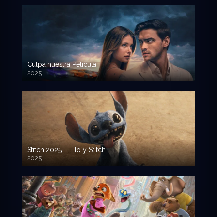
Culpa nuestra Pelicula
2025
720p HD
Stitch 2025 – Lilo y Stitch
2025
720p HD