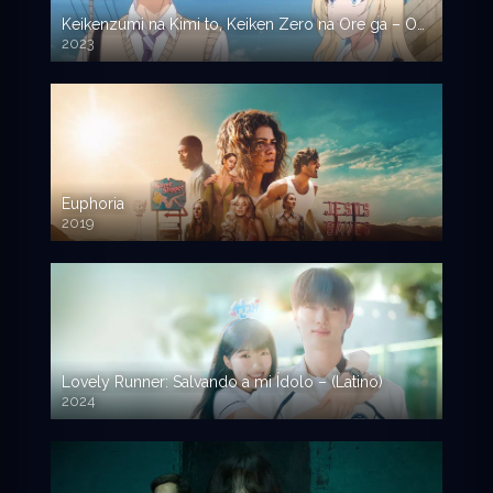
Keikenzumi na Kimi to, Keiken Zero na Ore ga – Our Dating Story: The Experienced You and The Inexperienced Me
2023
Euphoria
2019
Lovely Runner: Salvando a mi Ídolo – (Latino)
2024