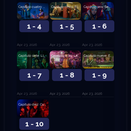
Capítulo cuatro: La confesión
Capítulo cinco: El Weekly Watcher
Capítulo seis: Se acerca una tormenta
1 - 4
1 - 5
1 - 6
Apr. 23, 2026
Apr. 23, 2026
Apr. 23, 2026
Capítulo siete: Llega la tormenta
Capítulo ocho: La fiesta
Capítulo nueve: El sospechoso
1 - 7
1 - 8
1 - 9
Apr. 23, 2026
Apr. 23, 2026
Apr. 23, 2026
Capítulo diez: Cuenta regresiva
1 - 10