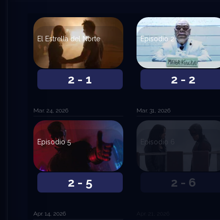
El Estrella del Norte
Episodio 2
2 - 1
2 - 2
Mar. 24, 2026
Mar. 31, 2026
Episodio 5
Episodio 6
2 - 5
2 - 6
Apr. 14, 2026
Apr. 21, 2026