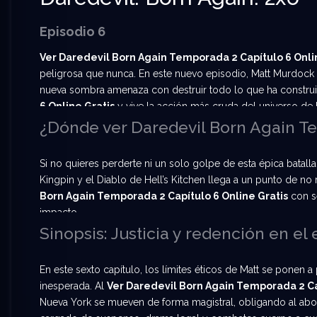
Episodio 6
Ver Daredevil Born Again Temporada 2 Capítulo 6 Onlin
peligrosa que nunca. En este nuevo episodio, Matt Murdock 
nueva sombra amenaza con destruir todo lo que ha construi
6 Online Gratis
y vive la acción más cruda del universo de 
¿Dónde ver Daredevil Born Again Te
Si no quieres perderte ni un solo golpe de esta épica batall
Kingpin y el Diablo de Hell’s Kitchen llega a un punto de n
Born Again Temporada 2 Capítulo 6 Online Gratis
con se
impacto.
Sinopsis: Justicia y redención en el
En este sexto capítulo, los límites éticos de Matt se pone
inesperada. Al
Ver Daredevil Born Again Temporada 2 Ca
Nueva York se mueven de forma magistral, obligando al abo