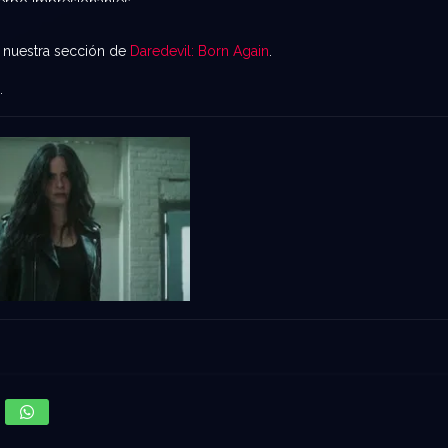
erpo impresionantes.
en nuestra sección de
Daredevil: Born Again
.
.