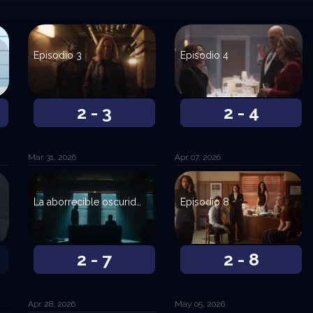
Episodio 3
Episodio 4
2 - 3
2 - 4
Mar. 31, 2026
Apr. 07, 2026
La aborrecible oscuridad
Episodio 8
2 - 7
2 - 8
Apr. 28, 2026
May. 05, 2026