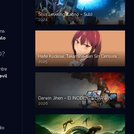
Solo Leveling (Latino – Sub)
2024
una
ulo
D?
Haite Kudasai, Takamine-san Sin Censura, Please Put Them On, Por favor pontelos – Sub Español
2025
ntre
evil
Darwin Jihen – El INCIDENTE DARWIN
2026
dio