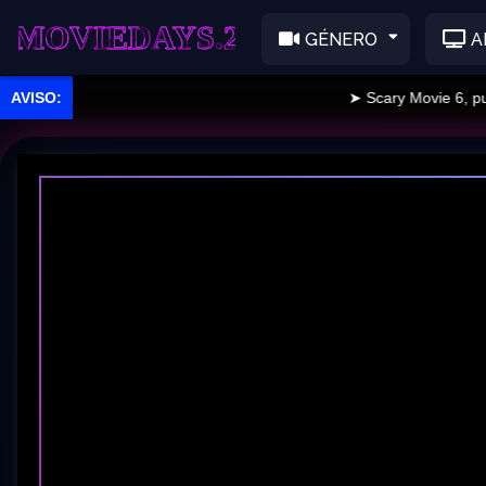
EDAYS.2
GÉNERO
A
➤ Scary Movie 6, public