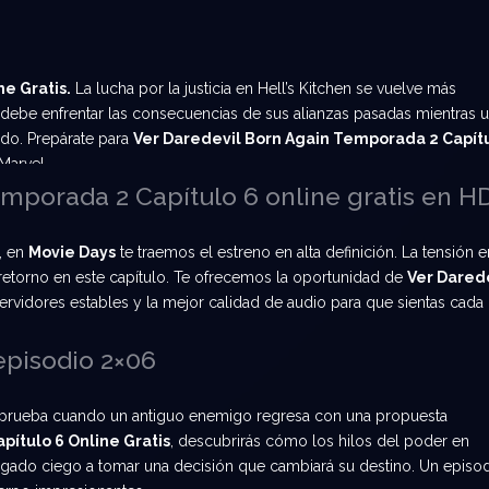
e Gratis.
La lucha por la justicia en Hell’s Kitchen se vuelve más
debe enfrentar las consecuencias de sus alianzas pasadas mientras 
do. Prepárate para
Ver Daredevil Born Again Temporada 2 Capít
Marvel.
mporada 2 Capítulo 6 online gratis en H
a, en
Movie Days
te traemos el estreno en alta definición. La tensión e
o retorno en este capítulo. Te ofrecemos la oportunidad de
Ver Dared
rvidores estables y la mejor calidad de audio para que sientas cada
 episodio 2×06
n a prueba cuando un antiguo enemigo regresa con una propuesta
pítulo 6 Online Gratis
, descubrirás cómo los hilos del poder en
gado ciego a tomar una decisión que cambiará su destino. Un episo