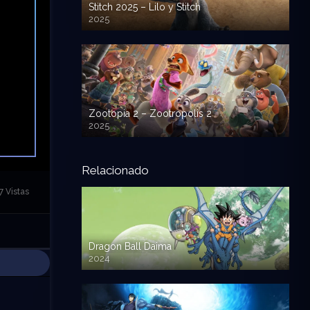
Stitch 2025 – Lilo y Stitch
2025
720p HD
Zootopia 2 – Zootropolis 2
2025
720p HD
Relacionado
7 Vistas
Dragon Ball Daima
2024