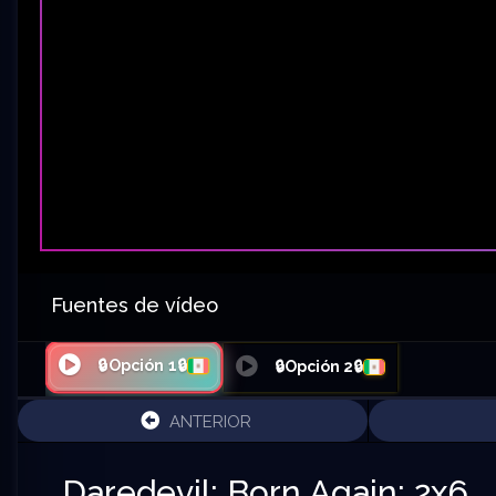
Fuentes de vídeo
🔒Opción 1🔒
🔒Opción 2🔒
ANTERIOR
Daredevil: Born Again: 2x6