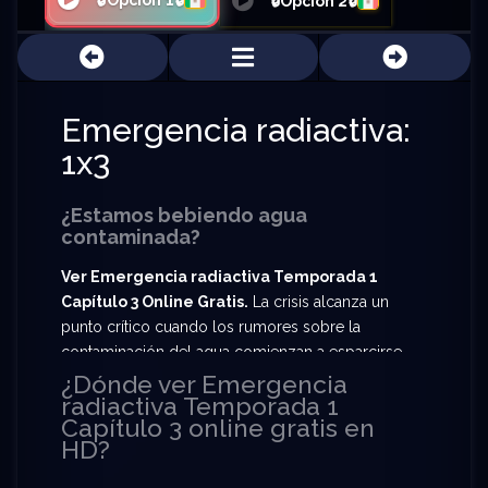
🔒Opción 1🔒
🔒Opción 2🔒
Emergencia radiactiva:
1x3
¿Estamos bebiendo agua
contaminada?
Ver Emergencia radiactiva Temporada 1
Capítulo 3 Online Gratis.
La crisis alcanza un
punto crítico cuando los rumores sobre la
contaminación del agua comienzan a esparcirse
por toda la ciudad. Mientras el miedo se
¿Dónde ver Emergencia
radiactiva Temporada 1
transforma en desesperación, la tensión social
Capítulo 3 online gratis en
estalla: algunos ciudadanos se rebelan contra los
HD?
estrictos métodos de los médicos, mientras otros
apelan a su compasión en medio del caos.