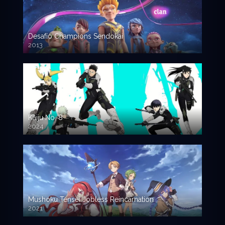
Desafío Champions Sendokai
2013
Kaiju No. 8
2024
Mushoku Tensei Jobless Reincarnation
2021