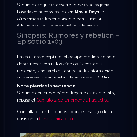
Prepárate para
Ver Emergencia radiactiva
Si quieres seguir el desarrollo de esta tragedia
Temporada 1 Capítulo 3 Online Gratis
y vive el
basada en hechos reales, en
Movie Days
te
momento más tenso de la emergencia.
ofrecemos el tercer episodio con la mejor
fidelidad visual. La desconfianza hacia las
autoridades y el pánico por los recursos básicos
Sinopsis: Rumores y rebelión –
Episodio 1×03
marcan el ritmo de esta entrega. Tienes la
oportunidad de
Ver Emergencia radiactiva
Temporada 1 Capítulo 3 Online Gratis
en alta
En este tercer capítulo, el equipo médico no solo
definición y con servidores de respuesta rápida.
debe luchar contra los efectos físicos de la
radiación, sino también contra la desinformación
que amenaza con destruir la paz social. Al
Ver
Emergencia radiactiva Temporada 1 Capítulo
No te pierdas la secuencia:
3 Online Gratis
, serás testigo de las difíciles
Si quieres entender cómo llegamos a este punto,
decisiones éticas que deben tomar los físicos
repasa el
Capítulo 2 de Emergencia Radiactiva
.
para contener la propagación mientras la
Consulta datos históricos sobre el manejo de la
población exige respuestas. Un episodio
crisis en la
ficha técnica oficial
.
desgarrador que muestra lo mejor y lo peor de la
humanidad ante una catástrofe invisible.