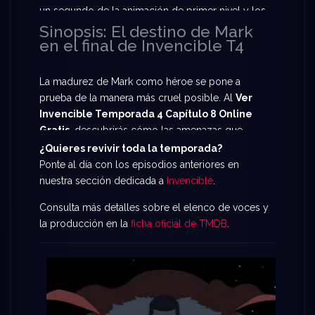
un segundo de la animación de primer nivel y los
giros argumentales que solo esta serie puede
Sinopsis: El destino de Mark
en el final de Invencible T4
ofrecer. Te ofrecemos la oportunidad de
Ver
Invencible Temporada 4 Capítulo 8 Online
Gratis
con servidores rápidos y la mejor calidad
La madurez de Mark como héroe se pone a
visual disponible.
prueba de la manera más cruel posible. Al
Ver
Invencible Temporada 4 Capítulo 8 Online
Gratis
, descubrirás cómo las amenazas que
acechaban desde las sombras finalmente salen a
¿Quieres revivir toda la temporada?
la luz, obligando a los Guardianes del Globo a
Ponte al día con los episodios anteriores en
tomar medidas desesperadas. ¿Podrá Mark
nuestra sección dedicada a
Invencible
.
mantener su humanidad mientras su mundo se
Consulta más detalles sobre el elenco de voces y
cae a pedazos? Un capítulo cargado de emoción,
la producción en la
ficha oficial de TMDB
.
sangre y revelaciones impactantes.