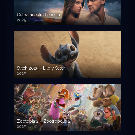
Culpa nuestra Pelicula
2025
720p HD
Stitch 2025 – Lilo y Stitch
2025
720p HD
Zootopia 2 – Zootropolis 2
2025
720p HD