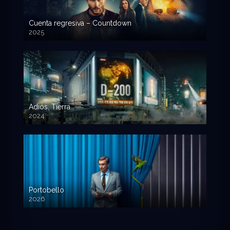
Cuenta regresiva – Countdown
2025
Adiós, Tierra
2024
Portobello
2026