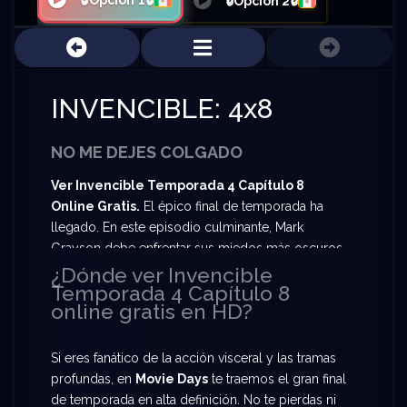
🔒Opción 1🔒
🔒Opción 2🔒
INVENCIBLE: 4x8
NO ME DEJES COLGADO
Ver Invencible Temporada 4 Capítulo 8
Online Gratis.
El épico final de temporada ha
llegado. En este episodio culminante, Mark
Grayson debe enfrentar sus miedos más oscuros
en una batalla que cambiará su vida para siempre.
¿Dónde ver Invencible
Temporada 4 Capítulo 8
Las consecuencias de sus decisiones resonarán
online gratis en HD?
en todo el universo. Prepárate para
Ver
Invencible Temporada 4 Capítulo 8 Online
Gratis
y sé testigo de un desenlace que marcará
Si eres fanático de la acción visceral y las tramas
un antes y un después en la historia de los héroes.
profundas, en
Movie Days
te traemos el gran final
de temporada en alta definición. No te pierdas ni