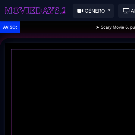
EDAYS.2
GÉNERO
A
➤ Scary Movie 6, publica