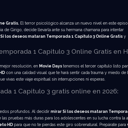
ne Gratis.
El terror psicológico alcanza un nuevo nivel en este episo
ia de Girigo, decide llevarla ante su hermana chamana para intentar
 Si los deseos mataran Temporada 1 Capitulo 3 Online Gratis
y
.
emporada 1 Capitulo 3 Online Gratis en 
 mejor resolución, en
Movie Days
tenemos el tercer capítulo listo para
 HD
con una calidad visual que te hará sentir cada trauma y miedo de 
 vivas este viaje espiritual sin interrupciones ni esperas.
da 1 Capitulo 3 gratis online en 2026:
edos profundos. Al decidir
mirar Si los deseos mataran Tempor
de las pruebas más duras para los adolescentes en su lucha contra la 
leto HD
para que no te pierdas este giro sobrenatural. Prepárate para