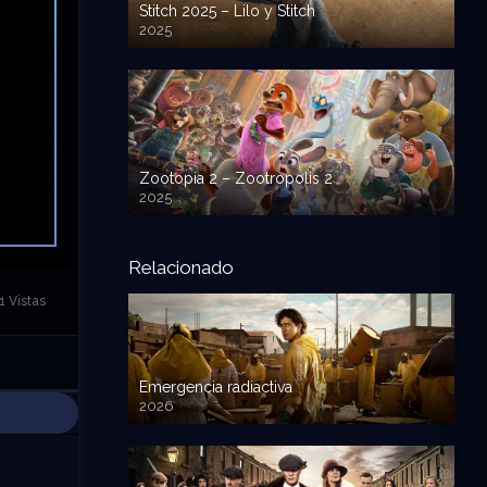
Stitch 2025 – Lilo y Stitch
2025
720p HD
Zootopia 2 – Zootropolis 2
2025
720p HD
Relacionado
1 Vistas
Emergencia radiactiva
2026