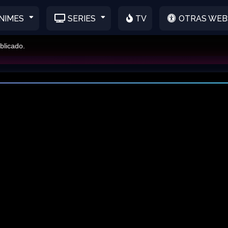
NIMES
SERIES
TV
OTRAS WEB
do.