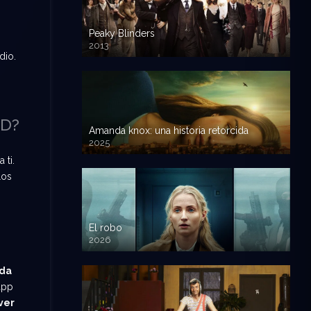
Peaky Blinders
2013
dio.
HD?
Amanda knox: una historia retorcida
2025
 ti.
los
El robo
2026
ada
app
ver