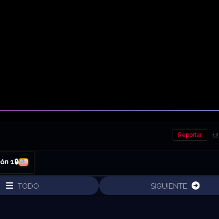
Reportar
12
ón 1🔒
TODO
SIGUIENTE