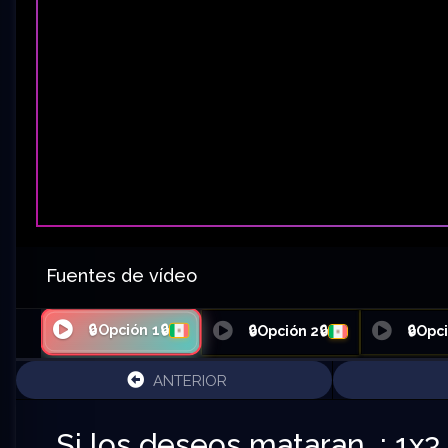
Fuentes de vídeo
🔒Opción 1🔒
🔒Opción 2🔒
🔒Opci
ANTERIOR
Si los deseos mataran…: 1x3