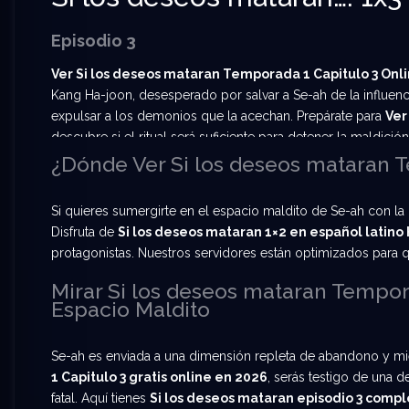
Episodio 3
Ver Si los deseos mataran Temporada 1 Capitulo 3 Onli
Kang Ha-joon, desesperado por salvar a Se-ah de la influenc
expulsar a los demonios que la acechan. Prepárate para
Ver
descubre si el ritual será suficiente para detener la maldición
¿Dónde Ver Si los deseos mataran T
Si quieres sumergirte en el espacio maldito de Se-ah con la
Disfruta de
Si los deseos mataran 1×2 en español latino
protagonistas. Nuestros servidores están optimizados para que
Mirar Si los deseos mataran Tempora
Espacio Maldito
Se-ah es enviada a una dimensión repleta de abandono y mi
1 Capitulo 3 gratis online en 2026
, serás testigo de una 
fatal. Aquí tienes
Si los deseos mataran episodio 3 comp