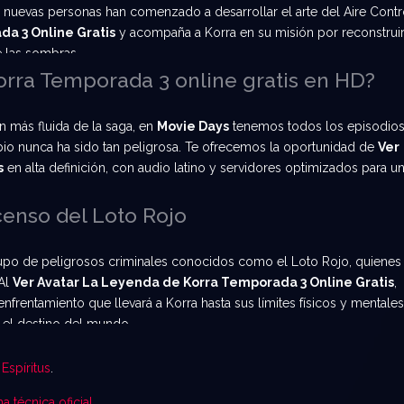
a, nuevas personas han comenzado a desarrollar el arte del Aire Contr
a 3 Online Gratis
y acompaña a Korra en su misión por reconstruir
e las sombras.
orra Temporada 3 online gratis en HD?
ón más fluida de la saga, en
Movie Days
tenemos todos los episodio
ambio nunca ha sido tan peligrosa. Te ofrecemos la oportunidad de
Ver
s
en alta definición, con audio latino y servidores optimizados para u
scenso del Loto Rojo
rupo de peligrosos criminales conocidos como el Loto Rojo, quienes
 Al
Ver Avatar La Leyenda de Korra Temporada 3 Online Gratis
,
nfrentamiento que llevará a Korra hasta sus límites físicos y mentales
e el destino del mundo.
Espíritus
.
ha técnica oficial
.