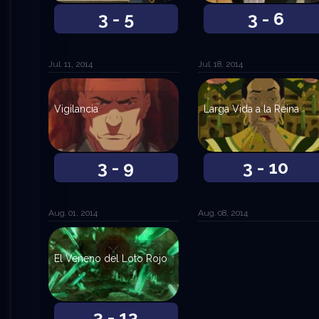
3 - 5
3 - 6
Jul. 11, 2014
Jul. 18, 2014
Vigilancia
Larga Vida a la Reina
3 - 9
3 - 10
Aug. 01, 2014
Aug. 08, 2014
El Veneno del Loto Rojo
3 - 13