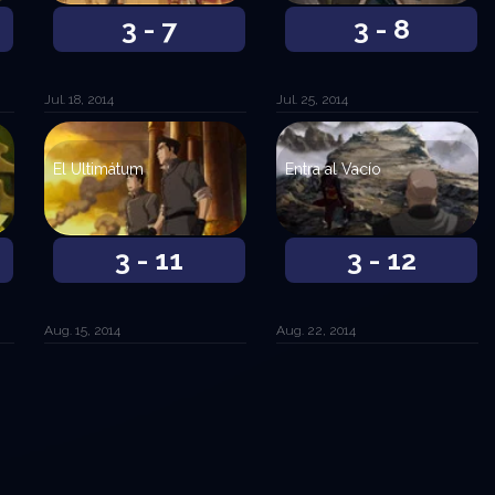
3 - 7
3 - 8
Jul. 18, 2014
Jul. 25, 2014
El Ultimátum
Entra al Vacío
3 - 11
3 - 12
Aug. 15, 2014
Aug. 22, 2014