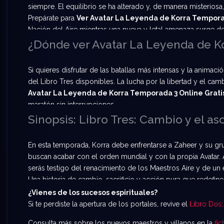
siempre. El equilibrio se ha alterado y, de manera misterios
Prepárate para
Ver Avatar La Leyenda de Korra Temporad
Nación del Aire mientras una nueva y letal amenaza surge d
¿Dónde ver Avatar La Leyenda de K
Si quieres disfrutar de las batallas más intensas y la animaci
del Libro Tres disponibles. La lucha por la libertad y el c
Avatar La Leyenda de Korra Temporada 3 Online Grati
maratón sin interrupciones.
Sinopsis: Libro Tres: Cambio y el a
En esta temporada, Korra debe enfrentarse a Zaheer y su g
buscan acabar con el orden mundial y con la propia Avatar.
serás testigo del renacimiento de los Maestros Aire y de un e
Una historia de cambio, sacrificio y acción pura que redefin
¿Vienes de los sucesos espirituales?
Si te perdiste la apertura de los portales, revive el
Libro Dos: 
Consulta más sobre los nuevos maestros y villanos en la
fic