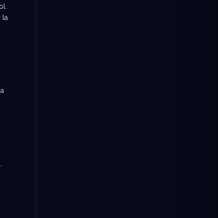
ol.
 la
s
na
.