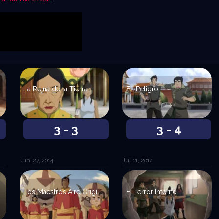
La Reina de la Tierra
En Peligro
3 - 3
3 - 4
Jun. 27, 2014
Jul. 11, 2014
Los Maestros Aire Originales
El Terror Interno