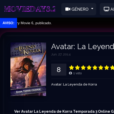
EDAYS.2
GÉNERO
A
➤ Scary Movie 6, publicado.
Avatar: La Leyend
Jun. 27, 2014
8
1
voto
Avatar: La Leyenda de Korra
Ver Avatar La Leyenda de Korra Temporada 3 Online Gr