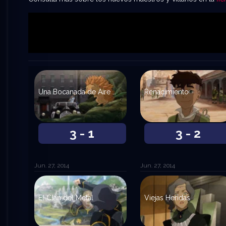
Una Bocanada de Aire Fresco
Renacimiento
3 - 1
3 - 2
Jun. 27, 2014
Jun. 27, 2014
El Clan del Metal
Viejas Heridas