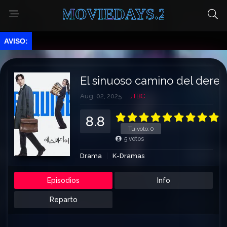
MOVIEDAYS.2
o.
El sinuoso camino del derec
Aug. 02, 2025
JTBC
8.8
Tu voto:
0
5
votos
Drama
K-Dramas
Episodios
Info
Reparto