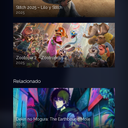
Stitch 2025 – Lilo y Stitch
2025
720p HD
Zootopia 2 – Zootropolis 2
2025
720p HD
Relacionado
Dekin no Mogura: The Earthbound Mole
2025