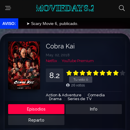
MOVIEDAYS.2
➤ Scary Movie 6, publicado.
Cobra Kai
May. 02, 2018
Netflix
YouTube Premium
8.2
Tu voto:
0
26
votos
Action & Adventure
Comedia
Drama
Series de TV
Episodios
Info
Reparto