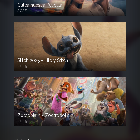
Culpa nuestra Pelicula
2025
720p HD
Stitch 2025 – Lilo y Stitch
2025
720p HD
Zootopia 2 – Zootropolis 2
2025
720p HD