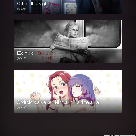
Call of the Night
2022
iZombie
2015
Android wa Keiken Ninzuu ni Hairimasu ka
2026