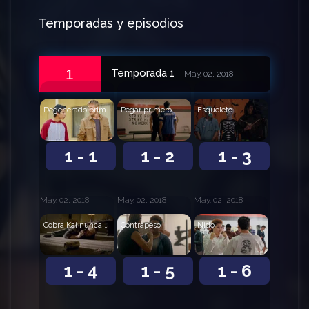
Temporadas y episodios
1
Temporada 1
May. 02, 2018
Degenerado primero
Pegar primero
Esqueleto
1 - 1
1 - 2
1 - 3
May. 02, 2018
May. 02, 2018
May. 02, 2018
Cobra Kai nunca muere
Contrapeso
Nido
1 - 4
1 - 5
1 - 6