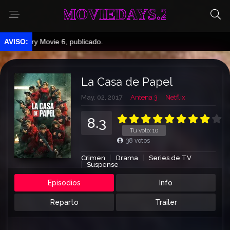
MOVIEDAYS.2
cary Movie 6, publicado.
La Casa de Papel
May. 02, 2017
Antena 3
Netflix
8.3
Tu voto:
10
38
votos
Crimen
Drama
Series de TV
Suspense
Episodios
Info
Reparto
Trailer