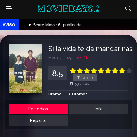
MOVIEDAYS.2
➤ Scary Movie 6, publicado.
Si la vida te da mandarinas…
Mar. 07, 2025
Netflix
8.5
Tu voto:
0
53
votos
Drama
K-Dramas
Episodios
Info
Reparto