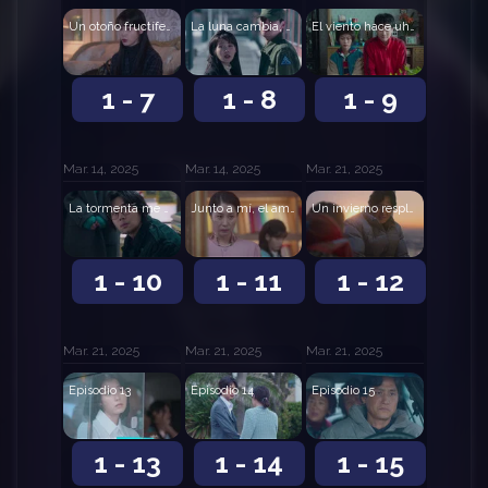
Un otoño fructífero
La luna cambia, pero el amor sigue brillando
El viento hace uhh, el corazón hace buaa
1 - 7
1 - 8
1 - 9
Mar. 14, 2025
Mar. 14, 2025
Mar. 21, 2025
La tormenta me envuelve, el amor me estremece
Junto a mí, el amor
Un invierno resplandeciente
1 - 10
1 - 11
1 - 12
Mar. 21, 2025
Mar. 21, 2025
Mar. 21, 2025
Episodio 13
Episodio 14
Episodio 15
1 - 13
1 - 14
1 - 15