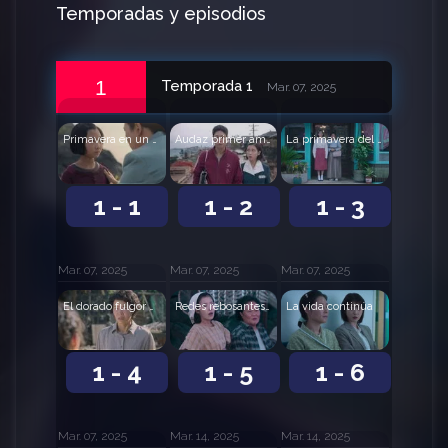
Temporadas y episodios
1
Temporada 1
Mar. 07, 2025
Primavera en un suspiro
Audaz primer amor
La primavera del ayer
1 - 1
1 - 2
1 - 3
Mar. 07, 2025
Mar. 07, 2025
Mar. 07, 2025
El dorado fulgor del verano
Redes rebosantes de una noche de verano
La vida continúa
1 - 4
1 - 5
1 - 6
Mar. 07, 2025
Mar. 14, 2025
Mar. 14, 2025