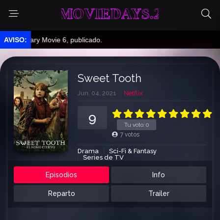
MOVIEDAYS.2
 Scary Movie 6, publicado.
Sweet Tooth
Jun. 04, 2021
Netflix
9
Tu voto:
0
7
votos
Drama
Sci-Fi & Fantasy
Series de TV
Episodios
Info
Reparto
Trailer