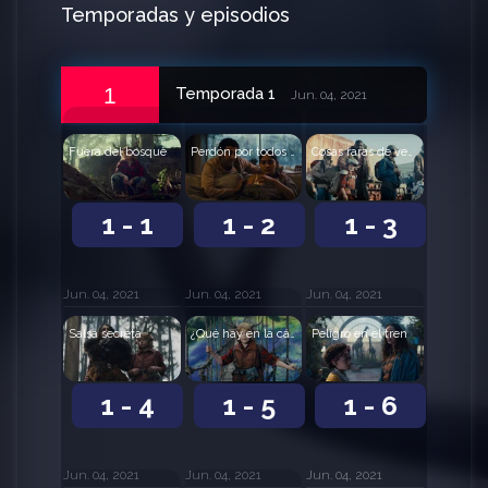
Temporadas y episodios
1
Temporada 1
Jun. 04, 2021
Fuera del bosque
Perdón por todos los muertos
Cosas raras de venado
1 - 1
1 - 2
1 - 3
Jun. 04, 2021
Jun. 04, 2021
Jun. 04, 2021
Salsa secreta
¿Qué hay en la cámara de frío?
Peligro en el tren
1 - 4
1 - 5
1 - 6
Jun. 04, 2021
Jun. 04, 2021
Jun. 04, 2021