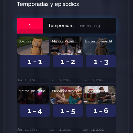
Temporadas y episodios
1
Temporada 1
Jan. 08, 2024
Solo di si
Mis dos Papás
Disfunción eréctil
1 - 1
1 - 2
1 - 3
Jan. 11, 2024
Jan. 11, 2024
Jan. 11, 2024
Metros, bicicletas y automóviles
Buscando desesperadamente a Susan
Noche ruidosa
1 - 4
1 - 5
1 - 6
Jan. 11, 2024
Jan. 11, 2024
Jan. 11, 2024