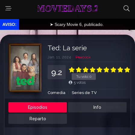
MOVIEDAYS.2
➤ Scary Movie 6, publicado.
Ted: La serie
Jan. 11, 2024
Peacock
9.2
Tu voto:
0
5
votos
Comedia
Series de TV
Episodios
Info
Reparto