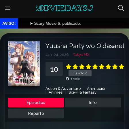
MOVIEDAYS.2
➤ Scary Movie 6, publicado.
Yuusha Party wo Oidasareta 
Jan. 04, 2026
Tokyo MX
10
Tu voto:
0
1
voto
Action & Adventure
Animación
Animes
Sci-Fi & Fantasy
Episodios
Info
Reparto