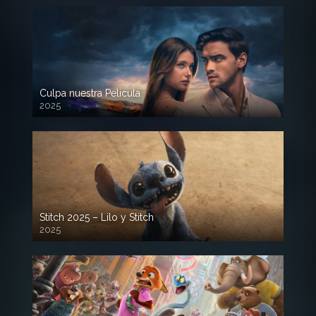
Culpa nuestra Pelicula
2025
720p HD
Stitch 2025 – Lilo y Stitch
2025
720p HD