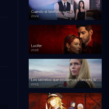
Cuando el teléfono suena
2024
Lucifer
2016
Los secretos que ocultamos – Secrets We Keep
2025