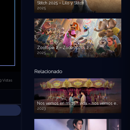
Stitch 2025 – Lilo y Stitch
2025
720p HD
Zootopia 2 – Zootropolis 2
2025
720p HD
Relacionado
9 Vistas
Nos vemos en mi 19.ª vida – nos vemos en mi 19 vida
2023