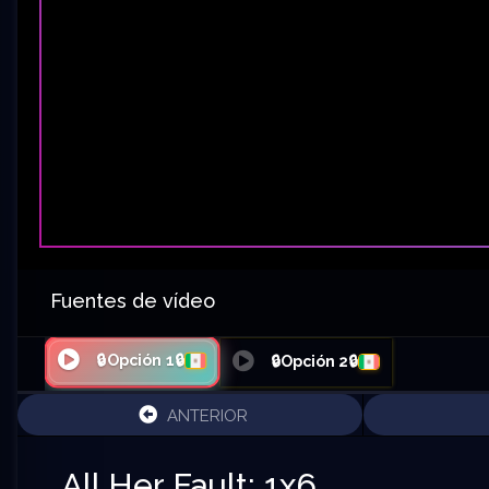
Fuentes de vídeo
🔒Opción 1🔒
🔒Opción 2🔒
ANTERIOR
All Her Fault: 1x6