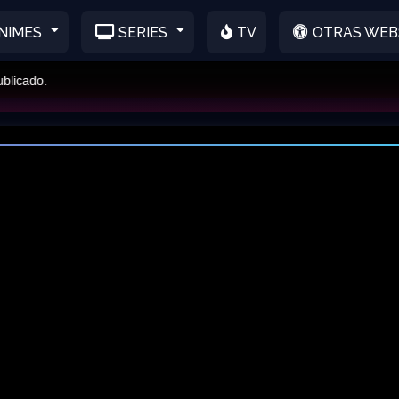
NIMES
SERIES
TV
OTRAS WEB
cado.