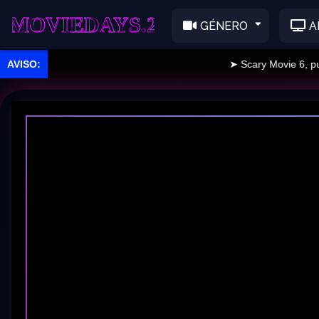
EDAYS.2
GÉNERO
A
➤ Scary Movie 6, publi