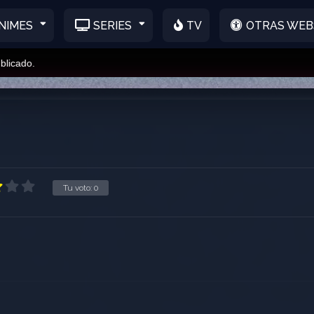
NIMES
SERIES
TV
OTRAS WEB
do.
Tu voto:
0