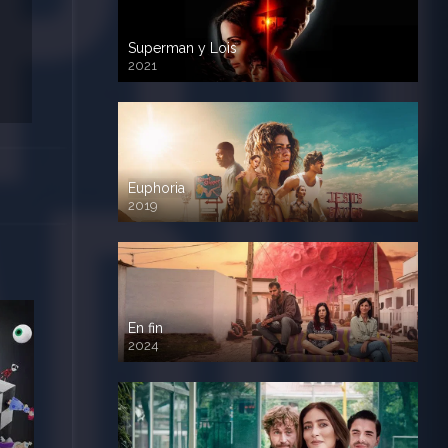
Superman y Lois
2021
Euphoria
2019
En fin
2024