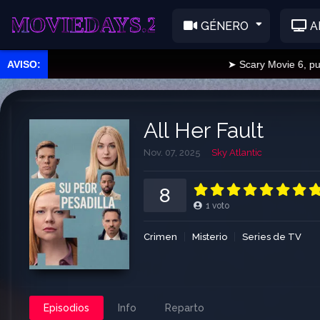
EDAYS.2
GÉNERO
A
➤ Scary Movie 6, publica
All Her Fault
Nov. 07, 2025
Sky Atlantic
8
1
voto
Crimen
Misterio
Series de TV
Episodios
Info
Reparto