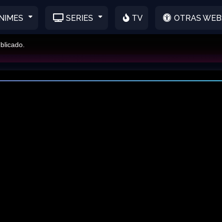
NIMES
SERIES
TV
OTRAS WEB
do.