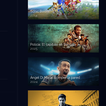
Sonic Boom
2014
Policía: El capítulo en Bengala
2025
Ángel Di María: Romper la pared
2024