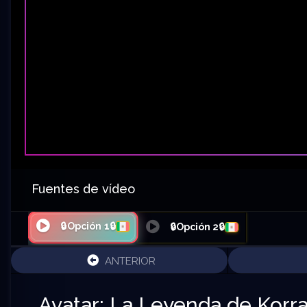
Fuentes de vídeo
🔒Opción 1🔒
🔒Opción 2🔒
ANTERIOR
Avatar: La Leyenda de Korra