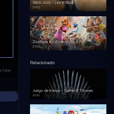
Stitch 2025 – Lilo y Stitch
2025
720p HD
Zootopia 2 – Zootropolis 2
2025
720p HD
Relacionado
5 Vistas
Juego de tronos – Game of Thrones
2011