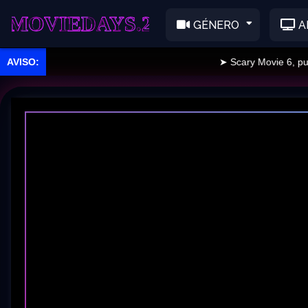
EDAYS.2
GÉNERO
A
➤ Scary Movie 6, publica