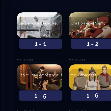
Bienvenida a Ciudad República
Una Hoja en el Viento
1 - 1
1 - 2
Apr. 14, 2012
Apr. 14, 2012
Espíritu de Competencia
Y el Ganador es...
1 - 5
1 - 6