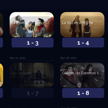
La Revelación
La Voz en la Noche
1 - 3
1 - 4
Apr. 21, 2012
Apr. 28, 2012
Las Secuelas
Cuando los Extremos se Encuentran
1 - 7
1 - 8