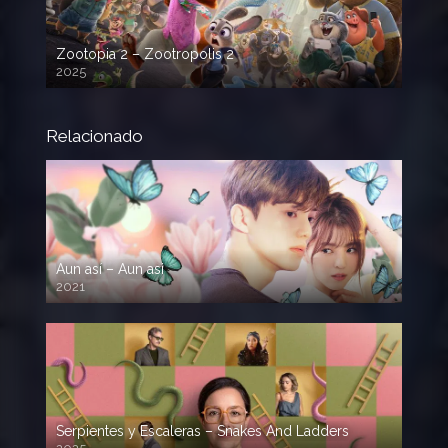
Zootopia 2 – Zootropolis 2
2025
720p HD
Relacionado
Aun así – Aun asi
2021
Serpientes y Escaleras – Snakes And Ladders