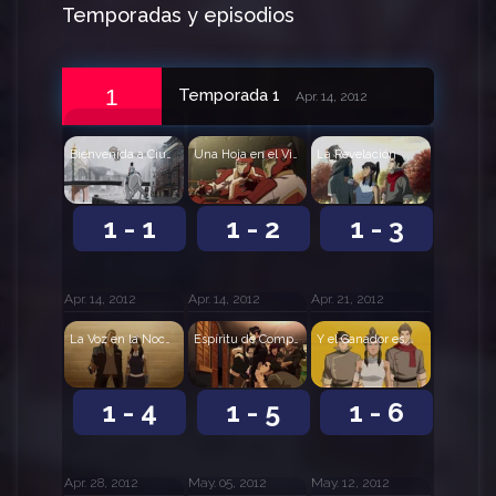
Temporadas y episodios
1
Temporada 1
Apr. 14, 2012
Bienvenida a Ciudad República
Una Hoja en el Viento
La Revelación
1 - 1
1 - 2
1 - 3
Apr. 14, 2012
Apr. 14, 2012
Apr. 21, 2012
La Voz en la Noche
Espíritu de Competencia
Y el Ganador es...
1 - 4
1 - 5
1 - 6
Apr. 28, 2012
May. 05, 2012
May. 12, 2012