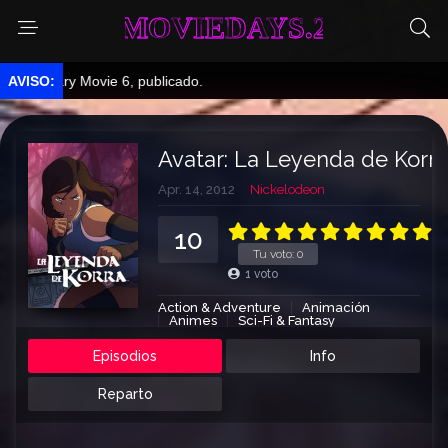
MOVIEDAYS.2
cary Movie 6, publicado.
Avatar: La Leyenda de Korra
Apr. 14, 2012
Nickelodeon
10
Tu voto:
0
1
voto
Action & Adventure
Animación
Animes
Sci-Fi & Fantasy
Series de TV
Episodios
Info
Reparto