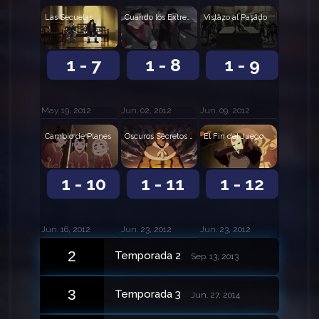
Las Secuelas
Cuando los Extremos se Encuentran
Vistazo al Pasado
1 - 7
1 - 8
1 - 9
May. 19, 2012
Jun. 02, 2012
Jun. 09, 2012
Cambio de Planes
Oscuros Secretos del Pasado
El Fin del Juego
1 - 10
1 - 11
1 - 12
Jun. 16, 2012
Jun. 23, 2012
Jun. 23, 2012
2
Temporada 2
Sep. 13, 2013
3
Temporada 3
Jun. 27, 2014