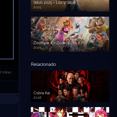
Stitch 2025 – Lilo y Stitch
2025
720p HD
Zootopia 2 – Zootropolis 2
2025
720p HD
Relacionado
8 Vistas
Cobra Kai
2018