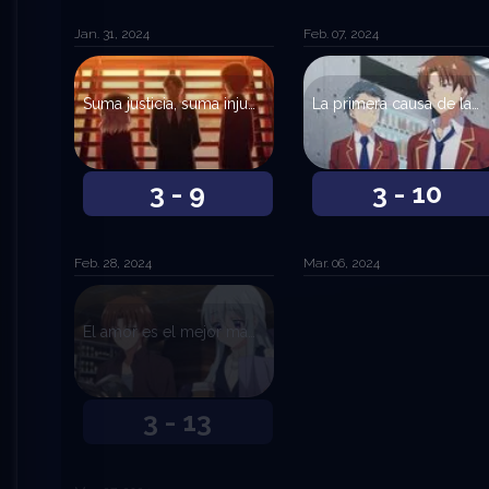
Jan. 31, 2024
Feb. 07, 2024
Suma justicia, suma injusticia.
La primera causa de las conclusiones absurdas la adscribo a la falta de método.
3 - 9
3 - 10
Feb. 28, 2024
Mar. 06, 2024
El amor es el mejor maestro.
3 - 13