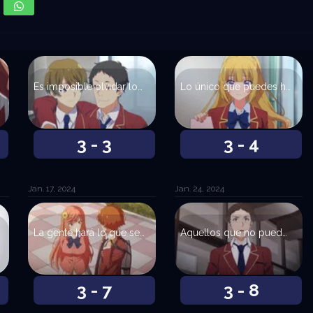
Es imposible olvidar lo que deseas olvidar.
Lo único que puedes hacer es actuar para alcanzar tu objetivo. No puedes limitarte a desear un resultado.
3 - 3
3 - 4
Jan. 17, 2024
Jan. 24, 2024
La gente hará lo que sea, por muy absurdo que parezca, para evitar afrontar su propia alma.
Aquellos que no pueden recordar el pasado están condenados a repetirlo.
3 - 7
3 - 8