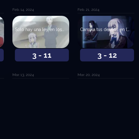
Feb. 14, 2024
Feb. 21, 2024
Solo hay una ley en los sentimientos. Brindar felicidad a aquellos que amas.
Cambia tus deseos en lugar del orden del mundo.
3 - 11
3 - 12
Mar. 13, 2024
Mar. 20, 2024