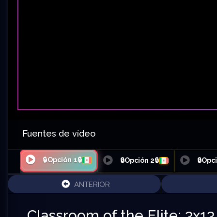
Fuentes de vídeo
🔒Opción 1🔒
🔒Opción 2🔒
🔒Opci
ANTERIOR
Classroom of the Elite: 3x13