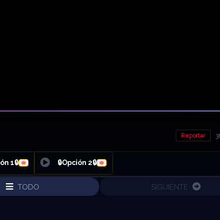
Reportar
3
ón 1🔒
🔒Opción 2🔒
TODO
SIGUIENTE