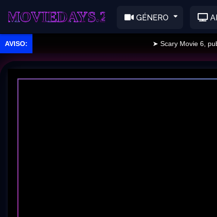
EDAYS.2
GÉNERO
A
➤ Scary Movie 6, publicad