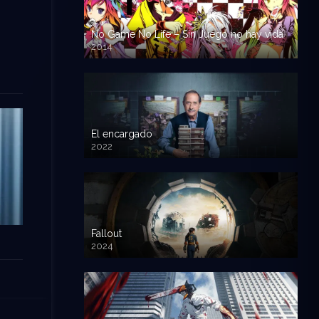
No Game No Life – Sin Juego no hay vida
2014
El encargado
2022
Fallout
2024