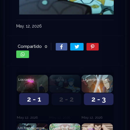
May. 12, 2026
Compartido
0
Los caídos
Sombras
La pantera, el león, el lobo
2 - 1
2 - 2
2 - 3
May. 12, 2026
May. 12, 2026
May. 12, 2026
Un foso de serpientes
El jardín de los pecados mortales
Purgatorio