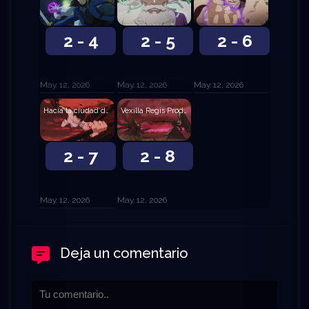
2 - 4
2 - 5
2 - 6
May. 12, 2026
May. 12, 2026
May. 12, 2026
Hacia la ciudad del tormento
Vexilla Regis Prodeunt Inferni
2 - 7
2 - 8
May. 12, 2026
May. 12, 2026
Deja un comentario