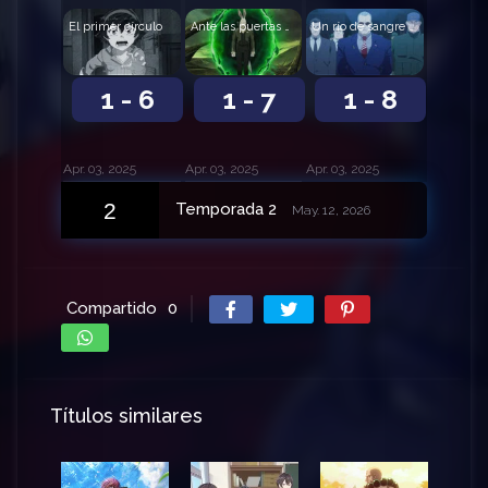
El primer círculo
Ante las puertas del paraíso
Un río de sangre hirviente
1 - 6
1 - 7
1 - 8
Apr. 03, 2025
Apr. 03, 2025
Apr. 03, 2025
2
Temporada 2
May. 12, 2026
Compartido
0
Títulos similares