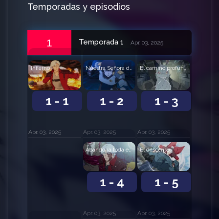
Temporadas y episodios
1
Temporada 1
Apr. 03, 2025
Nuestra Señora de los Dolores
El camino profundo y salvaje
Infierno
1 - 2
1 - 3
1 - 1
Apr. 03, 2025
Apr. 03, 2025
Apr. 03, 2025
Abandona toda esperanza
El descenso
1 - 4
1 - 5
Apr. 03, 2025
Apr. 03, 2025