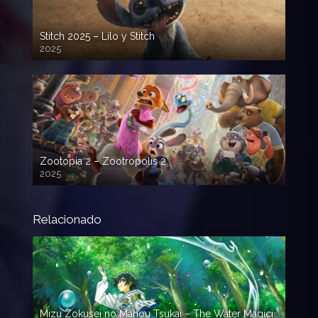
Stitch 2025 – Lilo y Stitch
2025
720p HD
Zootopia 2 – Zootropolis 2
2025
720p HD
Relacionado
Mizu Zokusei no Mahou Tsukai – The Water Magician