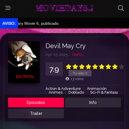
MOVIEDAYS.2
Scary Movie 6, publicado.
Devil May Cry
Apr. 03, 2025
Netflix
7.9
Tu voto:
0
13
votos
Action & Adventure
Animación
Animes
Doblado
Sci-Fi & Fantasy
Episodios
Info
Trailer