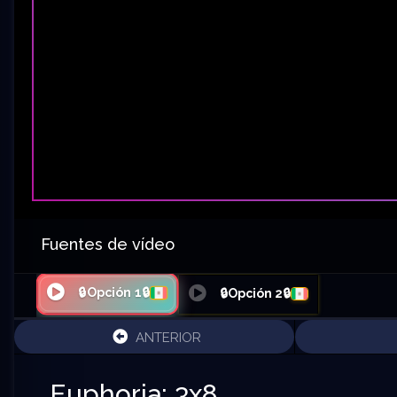
Fuentes de vídeo
🔒Opción 1🔒
🔒Opción 2🔒
ANTERIOR
Euphoria: 3x8