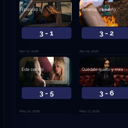
Episodio 1
América, mi sueño
3 - 1
3 - 2
Apr. 12, 2026
Apr. 19, 2026
Este cerdito
Quédate quieto y mira
3 - 5
3 - 6
May. 10, 2026
May. 17, 2026