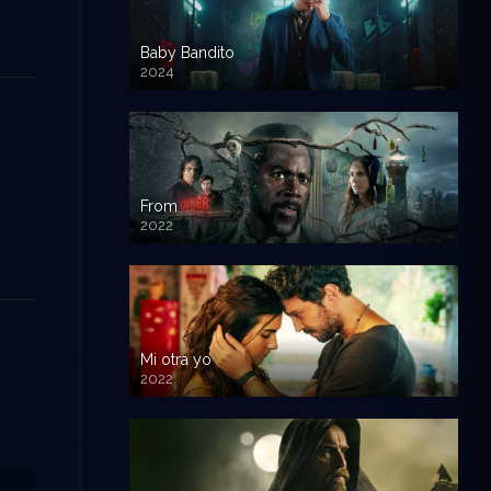
Baby Bandito
2024
From
2022
Mi otra yo
2022