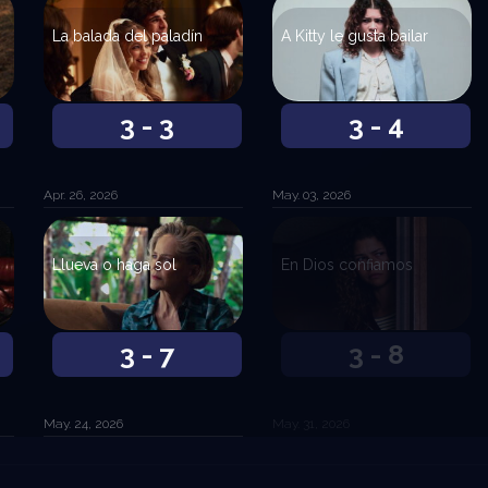
La balada del paladín
A Kitty le gusta bailar
3 - 3
3 - 4
Apr. 26, 2026
May. 03, 2026
Llueva o haga sol
En Dios confiamos
3 - 7
3 - 8
May. 24, 2026
May. 31, 2026