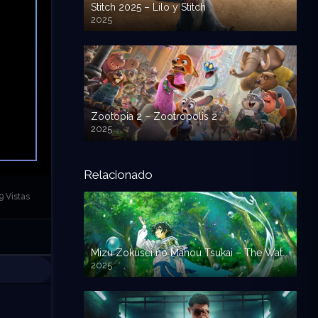
Stitch 2025 – Lilo y Stitch
2025
720p HD
Zootopia 2 – Zootropolis 2
2025
720p HD
Relacionado
 Vistas
Mizu Zokusei no Mahou Tsukai – The Water Magician
2025