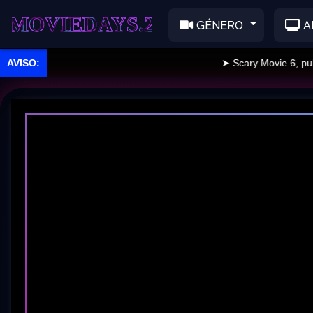
EDAYS.2
GÉNERO
A
➤ Scary Movie 6, public