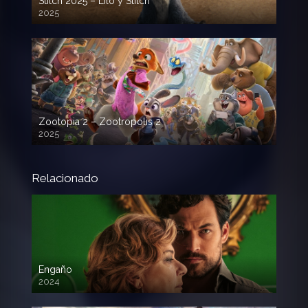
Stitch 2025 – Lilo y Stitch
2025
720p HD
Zootopia 2 – Zootropolis 2
2025
720p HD
Relacionado
Engaño
2024