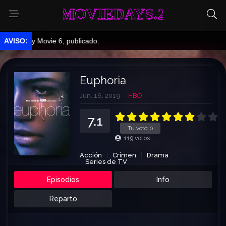
MOVIEDAYS.2
ry Movie 6, publicado.
Euphoria
Jun. 16, 2019
HBO
7.1
Tu voto:
0
119
votos
Acción
Crimen
Drama
Series de TV
Episodios
Info
Reparto