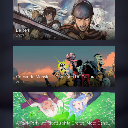
Berserk
1997
Comando Monster – Comando De Criaturas
2024
A-Rank Party wo Ridatsu shita Ore wa, Moto Oshiego-tachi to Meikyuu Shinbu wo Mezasu.