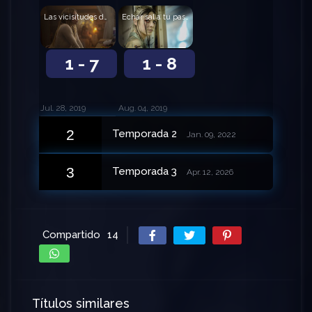
Las vicisitudes de intentar mear deprimida
Echar sal a tu paso
1 - 7
1 - 8
Jul. 28, 2019
Aug. 04, 2019
2
Temporada 2
Jan. 09, 2022
3
Temporada 3
Apr. 12, 2026
Compartido
14
Títulos similares