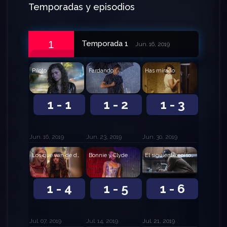
Temporadas y episodios
1
Temporada 1
Jun. 16, 2019
Piloto
Fardando
Has mirado
1 - 1
1 - 2
1 - 3
Jun. 16, 2019
Jun. 23, 2019
Jun. 30, 2019
Los que van de duros - 2ª parte
Bonnie y Clyde
El siguiente episodio
1 - 4
1 - 5
1 - 6
Jul. 07, 2019
Jul. 14, 2019
Jul. 21, 2019