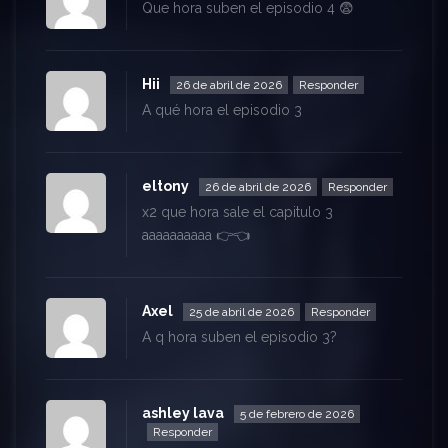
Que hora suben el episodio 4 😨
Hii
26 de abril de 2026
Responder
A qué hora el episodio 3
eltony
26 de abril de 2026
Responder
x2 que hora sale el capitulo 3
aaaaaaaaaa 👉👈
Axel
25 de abril de 2026
Responder
A q hora suben el episodio 3?
ashley lava
5 de febrero de 2026
Responder