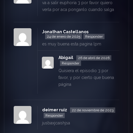
va a salir euphoria 3 por favor quiero
verla por aca ponganlo cuando salga
Jonathan Castellanos
24 de enero de 2025
Responder
es muy buena esta pagina lpm
Abigail
26 de abril de 2026
Responder
Quisiera el episodio 3 por
favor, y por cierto que buena
página
deimer ruiz
22 de noviembre de 2023
Responder
jusbaxjcaishjsa