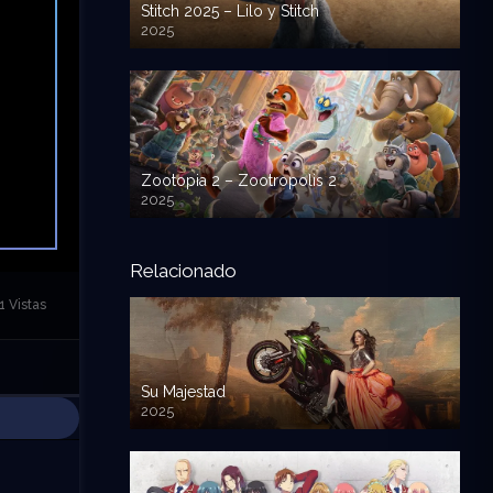
Stitch 2025 – Lilo y Stitch
2025
720p HD
Zootopia 2 – Zootropolis 2
2025
720p HD
Relacionado
1 Vistas
Su Majestad
2025