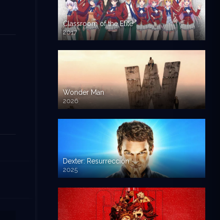
Classroom of the Elite
2017
Wonder Man
2026
Dexter: Resurrección
2025