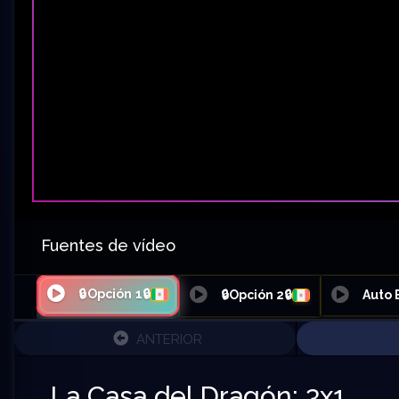
Fuentes de vídeo
🔒Opción 1🔒
🔒Opción 2🔒
Auto
ANTERIOR
La Casa del Dragón: 3x1