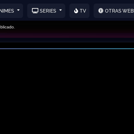
NIMES
SERIES
TV
OTRAS WEB
cado.