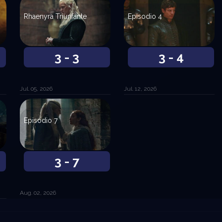
Rhaenyra Triunfante
Episodio 4
3 - 3
3 - 4
Jul. 05, 2026
Jul. 12, 2026
Episodio 7
3 - 7
Aug. 02, 2026