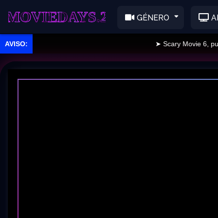
EDAYS.2
GÉNERO
A
➤ Scary Movie 6, publi