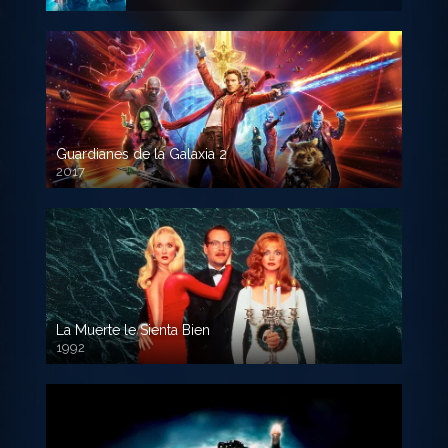
Guardianes de la Galaxia 2
2017
720p HD
La Muerte le Sienta Bien
1992
720p HD