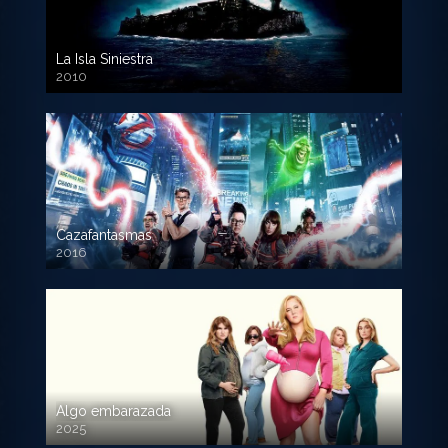
La Isla Siniestra
2010
720p HD
Cazafantasmas
2016
720p HD
Algo embarazada
2025
720p HD