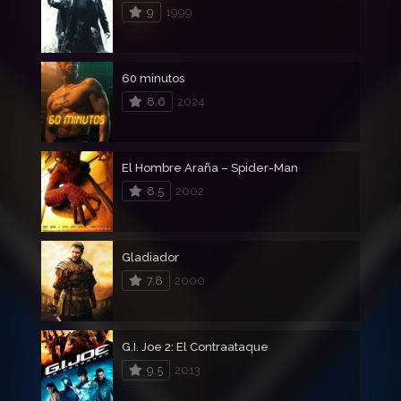
9
1999
60 minutos
8.6
2024
El Hombre Araña – Spider-Man
8.5
2002
Gladiador
7.8
2000
G.I. Joe 2: El Contraataque
9.5
2013