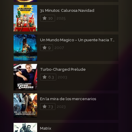
31 Minutos: Calurosa Navidad
10
2025
Un Mundo Magico – Un puente hacia Terabithia
9
2007
Turbo-Charged Prelude
6.3
2003
En la mira de los mercenarios
7.3
2023
Matrix