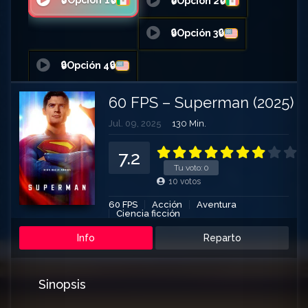
🔒Opción 1🔒
🔒Opción 2🔒
🔒Opción 3🔒
🔒Opción 4🔒
60 FPS – Superman (2025)
Jul. 09, 2025
130 Min.
7.2
Tu voto:
0
10
votos
60 FPS
Acción
Aventura
Ciencia ficción
Info
Reparto
Sinopsis