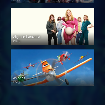
720p HD
Algo embarazada
2025
720p HD
Aviones
2013
720 HD