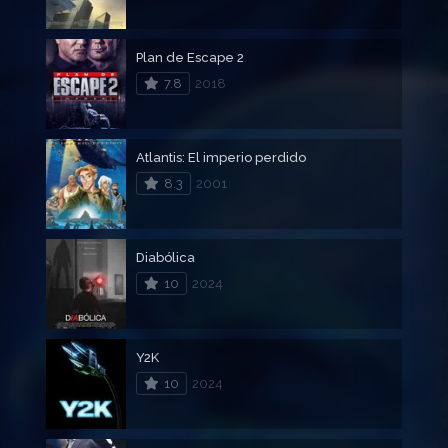
Plan de Escape 2
7.8
2018
Atlantis: El imperio perdido
8.3
2001
Diabólica
10
2024
Y2K
10
2024