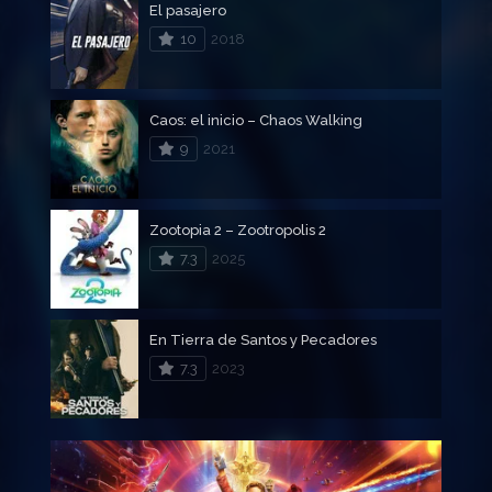
El pasajero
10
2018
Caos: el inicio – Chaos Walking
9
2021
Zootopia 2 – Zootropolis 2
7.3
2025
En Tierra de Santos y Pecadores
7.3
2023