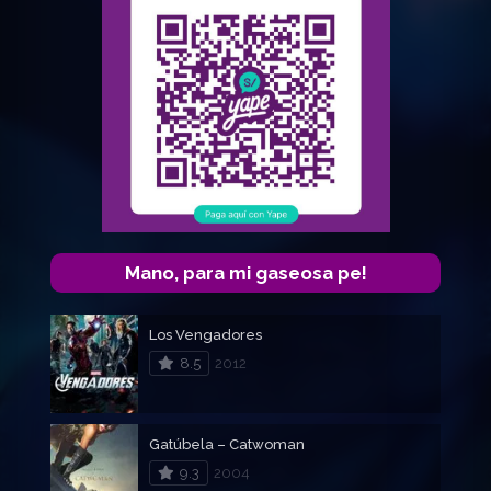
Mano, para mi gaseosa pe!
Los Vengadores
8.5
2012
Gatúbela – Catwoman
9.3
2004