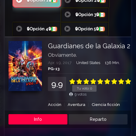
🔒Opción 1🔒
🔒Opción 2🔒
🔒Opción 3🔒
🔒Opción 4🔒
🔒Opción 5🔒
Guardianes de la Galaxia 2
Obviamente.
Apr. 19, 2017
United States
136 Min.
PG-13
9.9
Tu voto:
0
9
votos
Acción
Aventura
Ciencia ficción
Info
Reparto