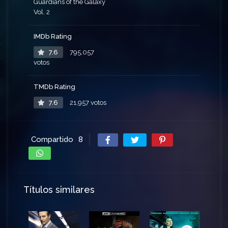
Guardians of the Galaxy
Vol. 2
IMDb Rating
7.6
795,057
votos
TMDb Rating
7.6
21,957 votos
Compartido
8
Títulos similares