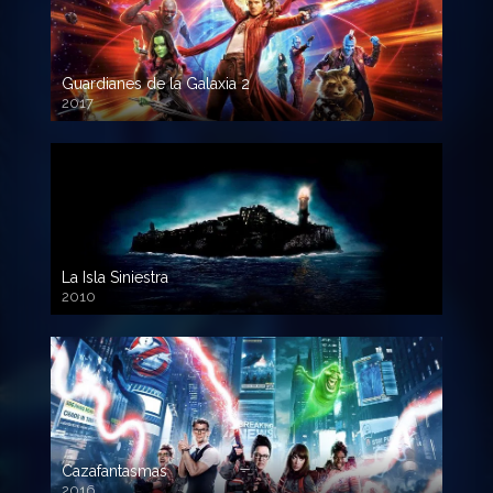
Guardianes de la Galaxia 2
2017
720p HD
La Isla Siniestra
2010
720p HD
Cazafantasmas
2016