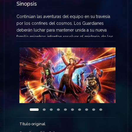
Sinopsis
Continúan las aventuras del equipo en su travesía
por los confines del cosmos. Los Guardianes
deberán luchar para mantener unida a su nueva
familia mientras intentan resolver el misterio de los
verdaderos orígenes de Peter Quill. Viejos rivales
se convertirán en nuevos aliados, y queridos
personajes de los cómics clásicos acudirán en
ayuda de nuestros héroes a medida que el
Universo Cinematográfico de Marvel continúa
expandiéndose.
Título original