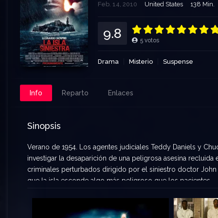
Feb. 14, 2010
United States
138 Min.
9.8
5
votos
Drama
Misterio
Suspense
Info
Reparto
Enlaces
Sinopsis
Verano de 1954. Los agentes judiciales Teddy Daniels y Chu
investigar la desaparición de una peligrosa asesina recluida e
criminales perturbados dirigido por el siniestro doctor Joh
que la isla esconde algo más peligroso que los pacientes.