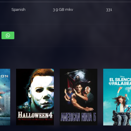
Spanish
3.9 GB mkv
331