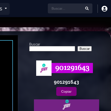
S
Buscar
Buscar
901291643
Copiar