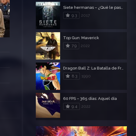
Siete hermanas – ¿Qué le pasó a Lunes?
9.3
2017
Top Gun: Maverick
7.9
2022
Dragon Ball Z: La Batalla de Freezer contra el Padre de Goku
8.3
1990
60 FPS – 365 días: Aquel día
9.4
2022