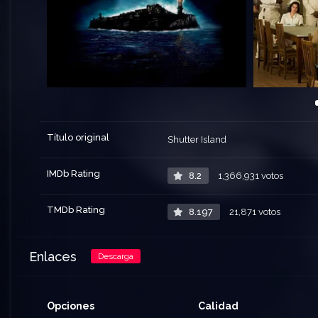
Título original
Shutter Island
IMDb Rating
8.2
1,366,931 votos
TMDb Rating
8.197
21,871 votos
Enlaces
Descarga
Opciones
Calidad