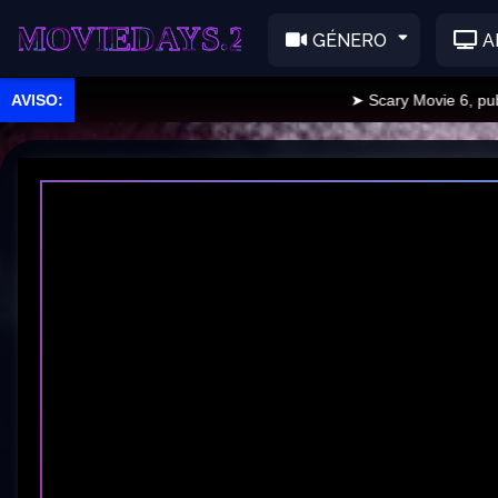
EDAYS.2
GÉNERO
A
➤ Scary Movie 6, publicad