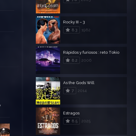
Rocky III – 3
8.3
1982
Rápidos y furiosos : reto Tokio
8.2
2006
As the Gods Will
7
2014
y
Estragos
8.5
2025