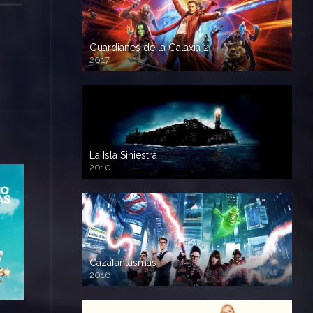
Guardianes de la Galaxia 2
2017
720p HD
La Isla Siniestra
2010
720p HD
Cazafantasmas
2016
720p HD