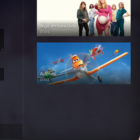
Algo embarazada
2025
720p HD
Aviones
2013
720 HD