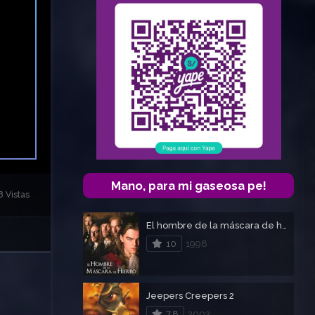
Mano, para mi gaseosa pe!
8 Vistas
El hombre de la máscara de hierro
10
1998
Jeepers Creepers 2
7.8
2003