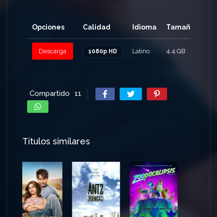
Opciones
Calidad
Idioma
Tamaño
Cli
Descarga
Latino
4.4 GB
145
1080p HD
Compartido
11
Títulos similares