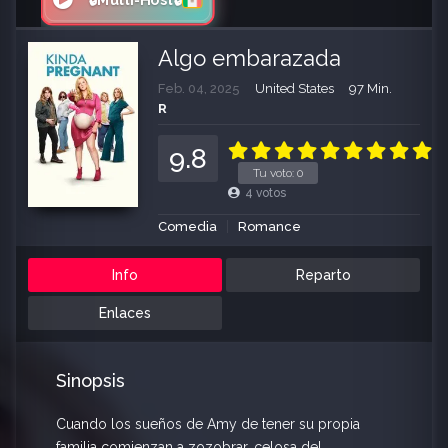
🔒Multi-Host🔒
Algo embarazada
Feb. 04, 2025
United States
97 Min.
R
9.8
Tu voto:
0
4
votos
Comedia
Romance
Info
Reparto
Enlaces
Sinopsis
Cuando los sueños de Amy de tener su propia
familia comienzan a zozobrar, celosa del