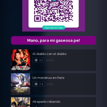
Mano, para mi gaseosa pe!
Al diablo con el diablo
10
2000
Un monstruo en París
7.4
2011
Atrapado robando