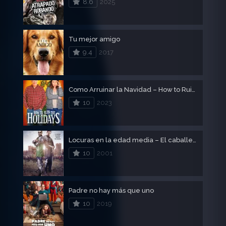
8.6
2025
Tu mejor amigo
9.4
2017
Como Arruinar la Navidad – How to Ruin the Holidays
10
2023
Locuras en la edad media – El caballero negro
10
2001
Padre no hay más que uno
10
2019