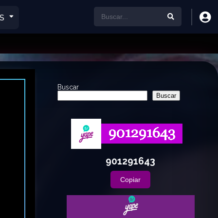
S
Buscar
Buscar
901291643
Copiar