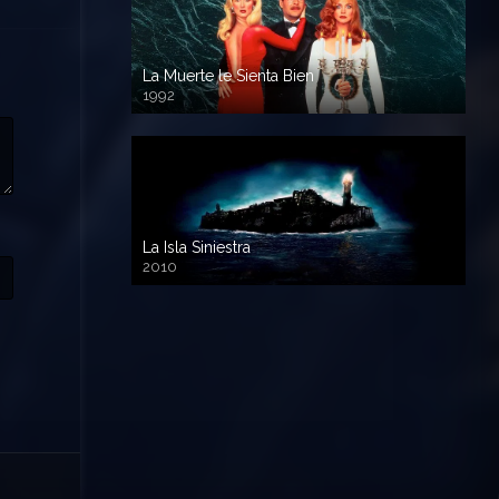
La Muerte le Sienta Bien
1992
720p HD
La Isla Siniestra
2010
720p HD