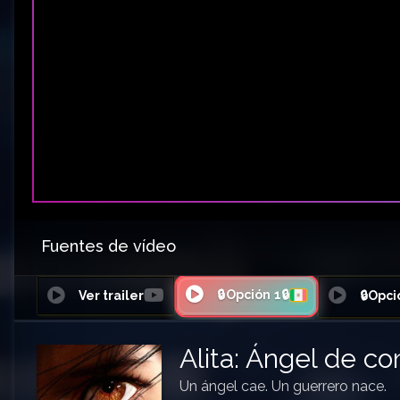
Fuentes de vídeo
🔒Opción 1🔒
Ver trailer
🔒Opci
Alita: Ángel de c
Un ángel cae. Un guerrero nace.