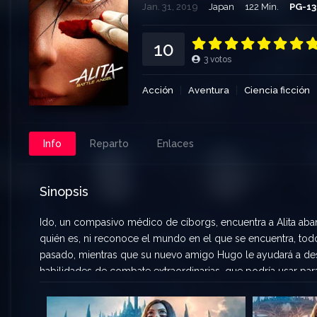
Jan. 31, 2019
Japan
122 Min.
PG-13
10
3
votos
Acción
Aventura
Ciencia ficción
Info
Reparto
Enlaces
Sinopsis
Ido, un compasivo médico de cíborgs, encuentra a Alita aba
quién es, ni reconoce el mundo en el que se encuentra, todo 
pasado, mientras que su nuevo amigo Hugo le ayudará a de
habilidades de combate extraordinarias, que podría usar para
sus orígenes, Alita comienza un viaje que le enfrentará a la
puede cambiarlo.