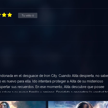
Tu voto:
0
ndonada en el desguace de Iron City. Cuando Alita despierta, no sabe
es nuevo para ella. Ido intentará proteger a Alita de su misterioso
spertar sus recuerdos. En ese momento, Alita descubre que posee
 salvar a su nueva familia y amigos. Decidida a encontrar la verdad tr
s injusticias de un mundo oscuro y corrupto, descubriendo que sólo el