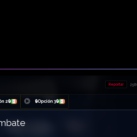
Reportar
258
ón 2🔒
🔒Opción 3🔒
ombate