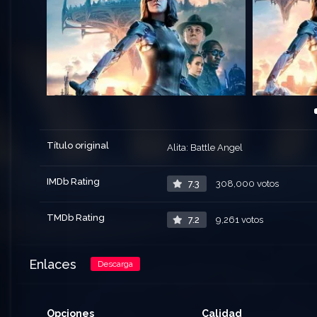
Título original
Alita: Battle Angel
IMDb Rating
7.3
308,000 votos
TMDb Rating
7.2
9,261 votos
Enlaces
Descarga
Opciones
Calidad