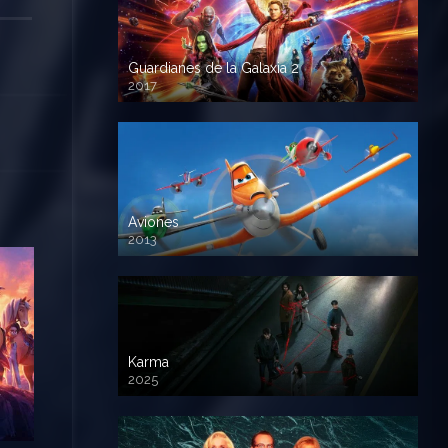
Guardianes de la Galaxia 2
2017
720p HD
Aviones
2013
720 HD
Karma
2025