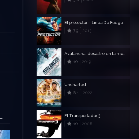
El protector – Linea De Fuego
7.9
2013
Avalancha, desastre en la montaña
10
2019
Uncharted
8.1
2022
El Transportador 3
as
10
2008
la