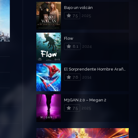
Bajo un volcán
7.5
2025
Flow
8.1
2024
El Sorprendente Hombre Araña 2: El poder de Electro
7.6
2014
M3GAN 2.0 – Megan 2
7.5
2025