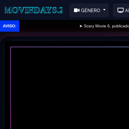
EDAYS.2
GÉNERO
A
➤ Scary Movie 6, publicado.