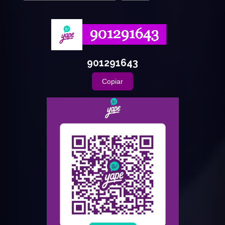
901291643
Copiar