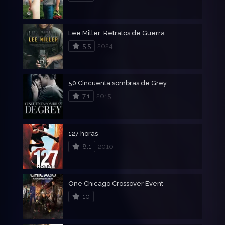
Lee Miller: Retratos de Guerra
5.5
2024
50 Cincuenta sombras de Grey
7.1
2015
127 horas
8.1
2010
One Chicago Crossover Event
10