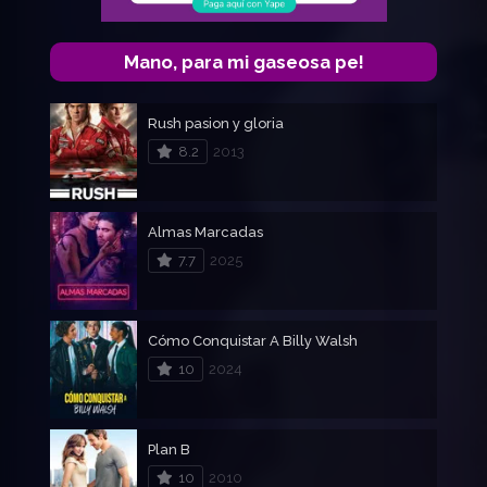
Mano, para mi gaseosa pe!
Rush pasion y gloria
8.2
2013
Almas Marcadas
7.7
2025
Cómo Conquistar A Billy Walsh
10
2024
Plan B
10
2010