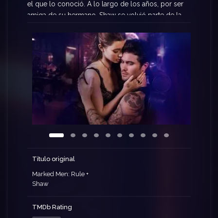
el que lo conoció. A lo largo de los años, por ser
amiga de su hermano, Shaw se volvió parte de la
familia, pero nunca logró que Rule la viera de otra
forma. Hasta que, en una noche de fiesta y
travesuras, surge un posible romance entre ellos
y ahora deberán figurar cómo hacer funcionales
sus diferencias.
Título original
Marked Men: Rule +
Shaw
TMDb Rating