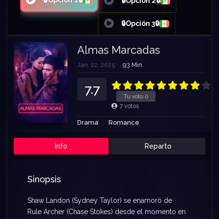
🔒Opción 1🔒
🔒Opción 2🔒
🔒Opción 3🔒
Almas Marcadas
Jan. 22, 2025
93 Min.
7.7
Tu voto:
0
7
votos
Drama
Romance
Info
Reparto
Sinopsis
Shaw Landon (Sydney Taylor) se enamoró de
Rule Archer (Chase Stokes) desde el momento en