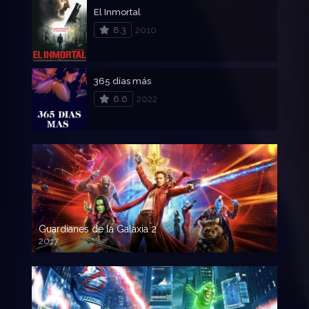
El Inmortal
8.3
2010
365 días más
6.6
2022
Guardianes de la Galaxia 2
2017
720p HD