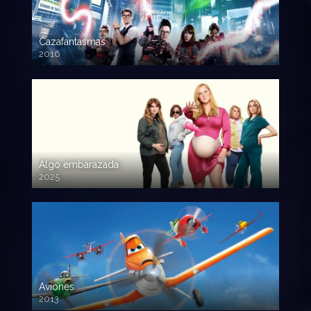
Cazafantasmas
2016
720p HD
Algo embarazada
2025
720p HD
Aviones
2013
720 HD