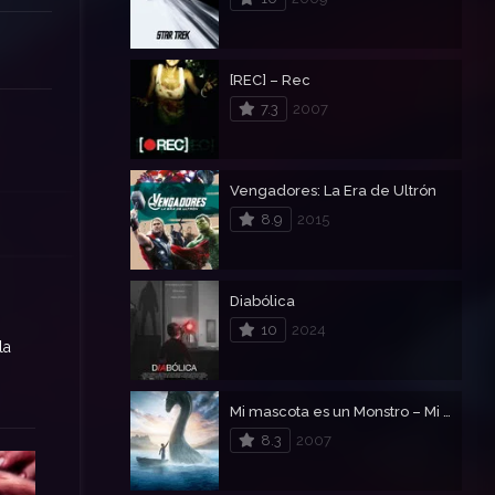
[REC] – Rec
7.3
2007
Vengadores: La Era de Ultrón
8.9
2015
Diabólica
10
2024
la
Mi mascota es un Monstro – Mi monstruo y yo
8.3
2007