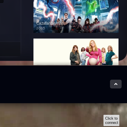
Cazafantasmas
2016
720p HD
Algo embarazada
2025
720p HD