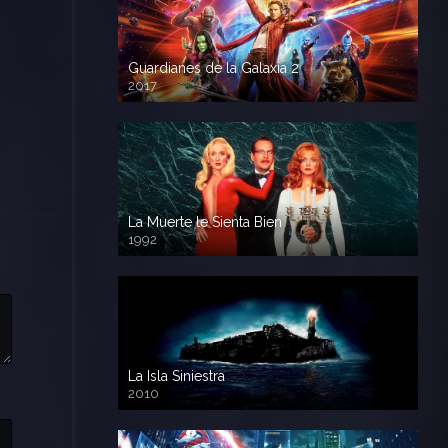
Guardianes de la Galaxia 2
2017
720p HD
La Muerte le Sienta Bien
1992
720p HD
La Isla Siniestra
2010
720p HD