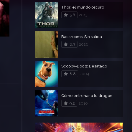
Thor: el mundo oscuro
5.6
2013
Backrooms: Sin salida
6.3
2026
Scooby-Doo 2: Desatado
8.8
2004
Cómo entrenar a tu dragón
9.2
2010