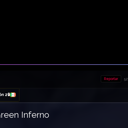
Reportar
52
ón 2🔒
reen Inferno