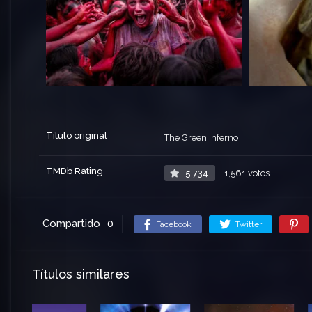
Título original
The Green Inferno
TMDb Rating
5.734
1,561 votos
Compartido
0
Facebook
Twitter
Títulos similares