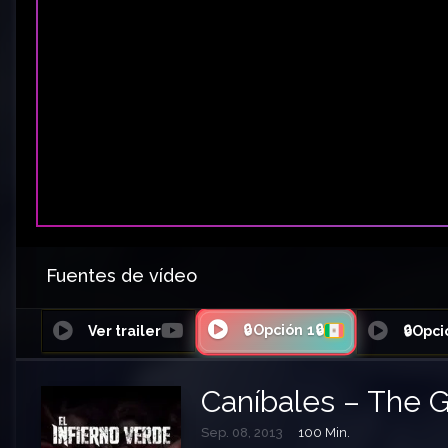
Fuentes de vídeo
🔒Opción 1🔒
Ver trailer
🔒Opci
Caníbales – The G
Sep. 08, 2013
100 Min.