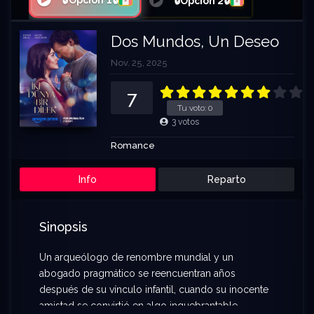
🔒Opción 1🔒
🔒Opción 2🔒
Dos Mundos, Un Deseo
Nov. 25, 2025
7
Tu voto:
0
3
votos
Romance
Info
Reparto
Sinopsis
Un arqueólogo de renombre mundial y un
abogado pragmático se reencuentran años
después de su vínculo infantil, cuando su inocente
amistad se convirtió en algo inquebrantable.