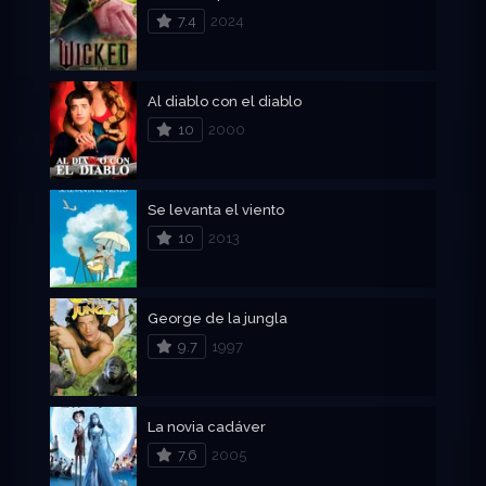
7.4
2024
Al diablo con el diablo
10
2000
Se levanta el viento
10
2013
George de la jungla
9.7
1997
La novia cadáver
7.6
2005