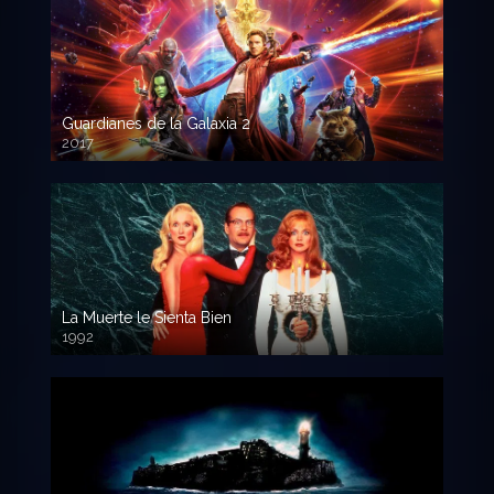
Guardianes de la Galaxia 2
2017
720p HD
La Muerte le Sienta Bien
1992
720p HD