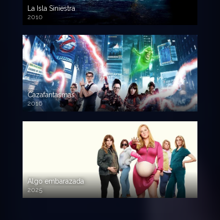
La Isla Siniestra
2010
720p HD
Cazafantasmas
2016
720p HD
Algo embarazada
2025
720p HD