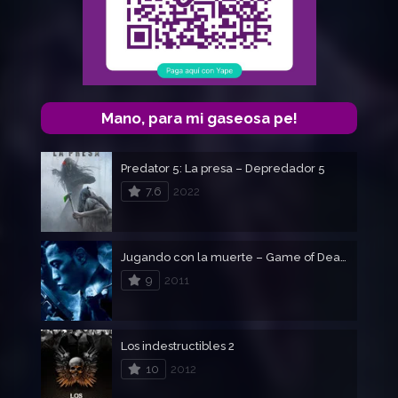
Mano, para mi gaseosa pe!
Predator 5: La presa – Depredador 5
7.6
2022
Jugando con la muerte – Game of Death
9
2011
Los indestructibles 2
10
2012