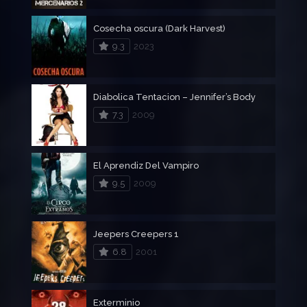
Cosecha oscura (Dark Harvest)
9.3
2023
Diabolica Tentacion – Jennifer’s Body
7.3
2009
El Aprendiz Del Vampiro
9.5
2009
Jeepers Creepers 1
6.8
2001
Exterminio