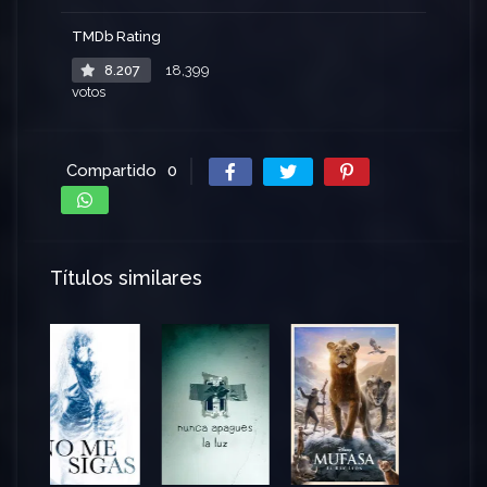
TMDb Rating
8.207
18,399
votos
Compartido
0
Títulos similares