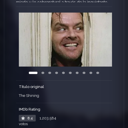
miedo y lo sobrenatural a través de la inquietante
transformación de Jack Torrance y el don
psíquico de su hijo.
Título original
The Shining
IMDb Rating
8.4
1,203,584
votos