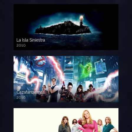
La Isla Siniestra
2010
720p HD
Cazafantasmas
2016
720p HD