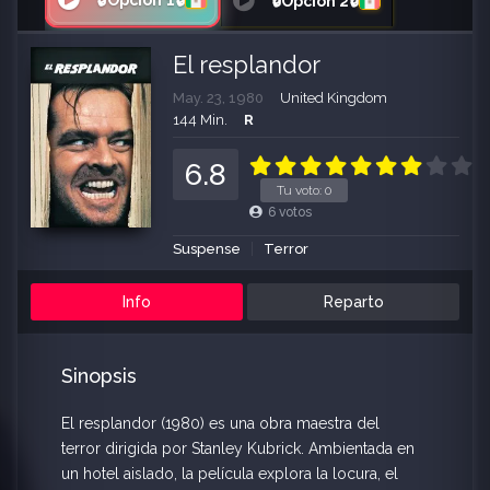
🔒Opción 1🔒
🔒Opción 2🔒
El resplandor
May. 23, 1980
United Kingdom
144 Min.
R
6.8
Tu voto:
0
6
votos
Suspense
Terror
Info
Reparto
Sinopsis
El resplandor (1980) es una obra maestra del
terror dirigida por Stanley Kubrick. Ambientada en
un hotel aislado, la película explora la locura, el