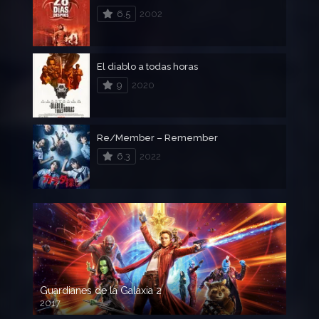
6.5
2002
El diablo a todas horas
9
2020
Re/Member – Remember
6.3
2022
Guardianes de la Galaxia 2
2017
720p HD