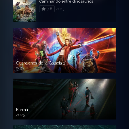
Caminando entre dinosaurios
7.8
2013
Guardianes de la Galaxia 2
2017
720p HD
Karma
2025