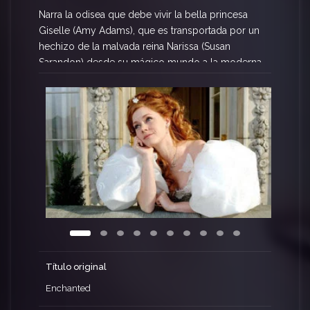
Narra la odisea que debe vivir la bella princesa
Giselle (Amy Adams), que es transportada por un
hechizo de la malvada reina Narissa (Susan
Sarandon) desde su mágico mundo a la moderna
y caótica Manhattan actual. Inmersa en un entorno
en el que «fueron felices y comieron perdices»
no funciona, Giselle deambula por un mundo
caótico que necesita urgentemente unos cuantos
hechizos. Pero Giselle se enamora de un
abogado divorciado, encantador pero nada
perfecto (Patrick Dempsey) que decide ayudarla.
A pesar de que en su mundo está prometida al
príncipe de cuento de hadas (James Marsden), la
joven princesa se hará la siguiente pregunta: ¿Su
visión del amor ideal tiene futuro en el mundo
real?
Título original
Enchanted