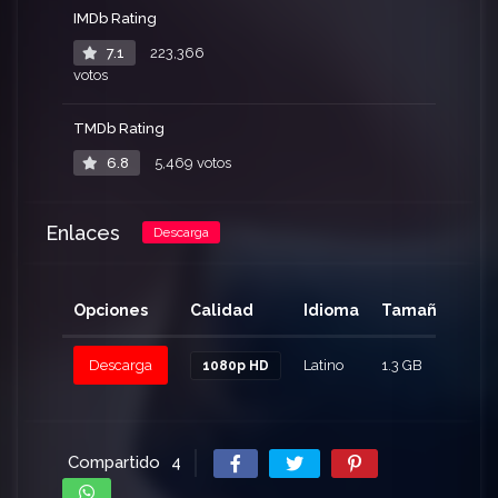
IMDb Rating
7.1
223,366
votos
TMDb Rating
6.8
5,469 votos
Enlaces
Descarga
Opciones
Calidad
Idioma
Tamaño
Cli
Descarga
Latino
1.3 GB
105
1080p HD
Compartido
4