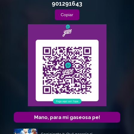
901291643
Copiar
Mano, para mi gaseosa pe!