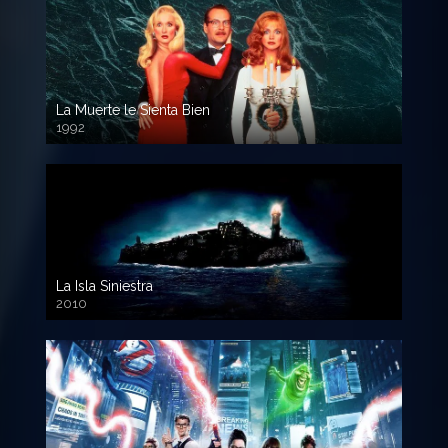
La Muerte le Sienta Bien
1992
720p HD
La Isla Siniestra
2010
720p HD