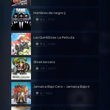
Hombres de negro 3
9.5
2012
Las Quintillizas: La Película
8.5
2022
Shrek tercero
7.6
2007
Jamaica Bajo Cero – Jamaica Bajo 0
9
1993