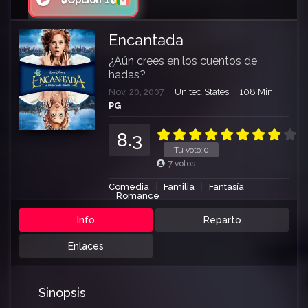
🔒Opción 1🔒
Encantada
¿Aún crees en los cuentos de
hadas?
Nov. 20, 2007
United States
108 Min.
PG
8.3
Tu voto:
0
7
votos
Comedia
Familia
Fantasía
Romance
Info
Reparto
Enlaces
Sinopsis