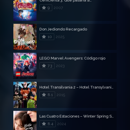
Cenicienta 3: Qué pasaría si…
9
2007
Don Jediondo Recargado
10
2025
LEGO Marvel Avengers: Código rojo
7.3
2023
Hotel Transilvania 2 – Hotel Transylvania 2
8.1
2015
Las Cuatro Estaciones – Winter Spring Summer or Fall
8.4
2024