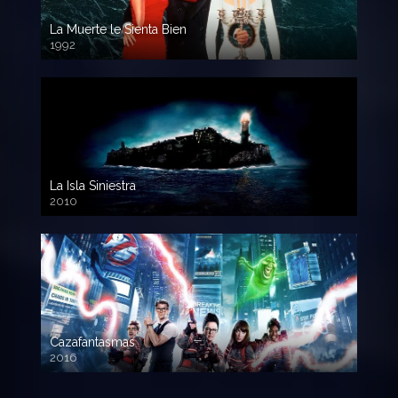
La Muerte le Sienta Bien
1992
720p HD
La Isla Siniestra
2010
720p HD
Cazafantasmas
2016
720p HD