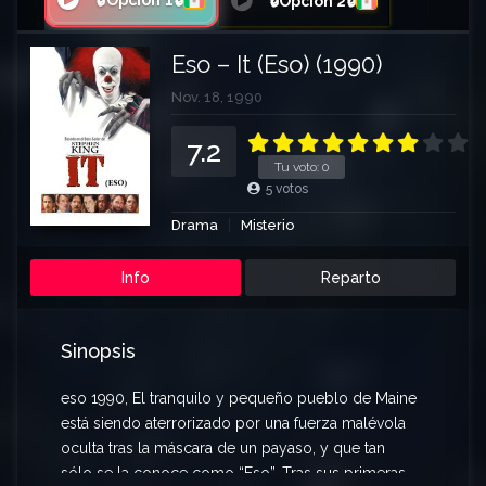
🔒Opción 1🔒
🔒Opción 2🔒
Eso – It (Eso) (1990)
Nov. 18, 1990
7.2
Tu voto:
0
5
votos
Drama
Misterio
Info
Reparto
Sinopsis
eso 1990, El tranquilo y pequeño pueblo de Maine
está siendo aterrorizado por una fuerza malévola
oculta tras la máscara de un payaso, y que tan
sólo se la conoce como “Eso”. Tras sus primeras