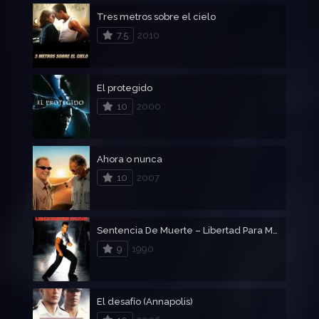
Tres metros sobre el cielo
7.5
2010
El protegido
10
2000
Ahora o nunca
10
2007
Sentencia De Muerte – Libertad Para Morir
9
1990
El desafío (Annapolis)