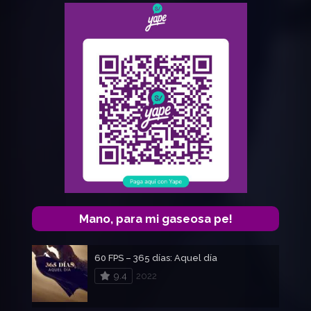
Mano, para mi gaseosa pe!
60 FPS – 365 días: Aquel día
9.4
2022