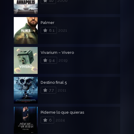
10
2006
Palmer
8.1
2021
Vivarium – Vivero
9.4
2019
Destino final 5
7.7
2011
Pídeme lo que quieras
6
2024