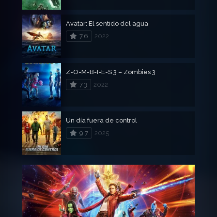
Avatar: El sentido del agua
7.6
2022
Z-O-M-B-I-E-S 3 – Zombies 3
7.3
2022
Un día fuera de control
9.7
2025