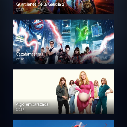
Guardianes de la Galaxia 2
2017
720p HD
Cazafantasmas
2016
720p HD
Algo embarazada
2025
720p HD