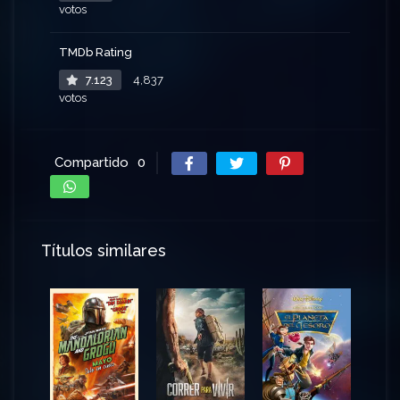
votos
TMDb Rating
7.123
4,837
votos
Compartido
0
Títulos similares