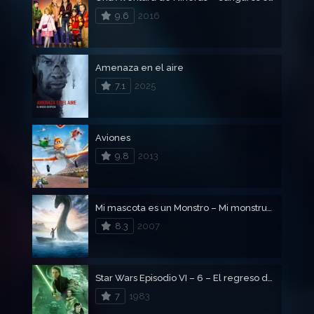
9.6
2016
Amenaza en el aire
7.1
2025
Aviones
9.8
2013
Mi mascota es un Monstro – Mi monstruo y yo
8.3
2007
Star Wars Episodio VI – 6 – El regreso del Jedi
7
1983