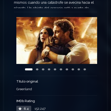
mismos cuando una catástrofe se avecina hacia el
planeta. Un objeto del espacio está a punto de
colisionar con la Tierra y esta familia es escogida
para entrar en un búnker subterráneo. Sin
embargo, tienen poco tiempo. Tan solo cuentan
con 48 horas antes de que el mundo que
conocen se destruya para siempre.
Título original
Greenland
IMDb Rating
6.4
152,247