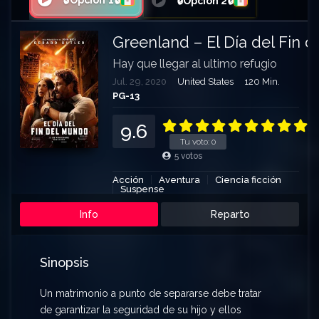
🔒Opción 1🔒
🔒Opción 2🔒
Greenland – El Día del Fin 
Hay que llegar al ultimo refugio
Jul. 29, 2020
United States
120 Min.
PG-13
9.6
Tu voto:
0
5
votos
Acción
Aventura
Ciencia ficción
Suspense
Info
Reparto
Sinopsis
Un matrimonio a punto de separarse debe tratar
de garantizar la seguridad de su hijo y ellos