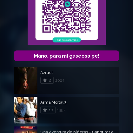
Mano, para mi gaseosa pe!
Azrael
8
2024
Arma Mortal 3
10
1992
Una Aventura de Niñeras – Canguros en apuros