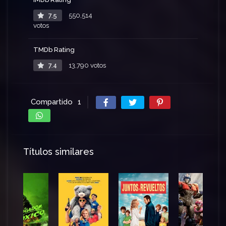
7.5
550,514
votos
TMDb Rating
7.4
13,790 votos
Compartido
1
Títulos similares