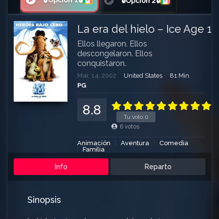
🔒Opción 1🔒
🔒Opción 2🔒
La era del hielo – Ice Age 1
Ellos llegaron. Ellos
descongelaron. Ellos
conquistaron.
Mar. 14, 2002
United States
81 Min.
PG
8.8
Tu voto:
0
6
votos
Animación
Aventura
Comedia
Familia
Info
Reparto
Sinopsis