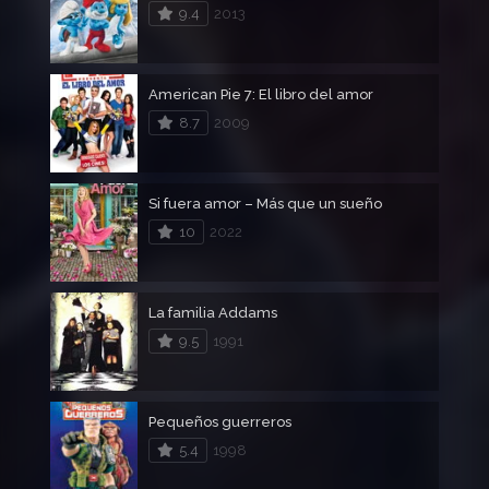
9.4
2013
American Pie 7: El libro del amor
8.7
2009
Si fuera amor – Más que un sueño
10
2022
La familia Addams
9.5
1991
Pequeños guerreros
5.4
1998