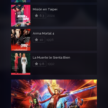
Misión en Taipei
8.3
2024
Arma Mortal 4
10
1998
La Muerte le Sienta Bien
9.8
1992