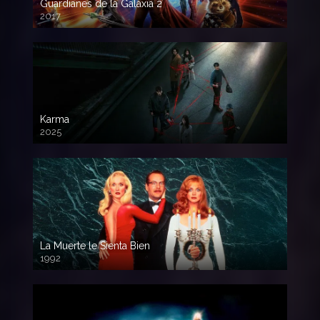
Guardianes de la Galaxia 2
2017
720p HD
Karma
2025
La Muerte le Sienta Bien
1992
720p HD