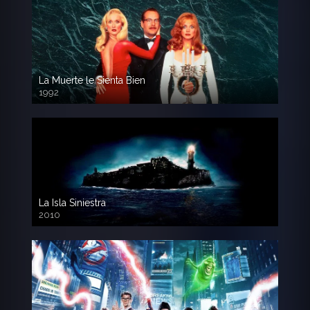
La Muerte le Sienta Bien
1992
720p HD
La Isla Siniestra
2010
720p HD