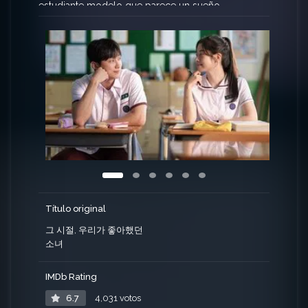
estudiante modelo que parece un sueño
inalcanzable, a pesar de estar en la misma clase.
Título original
그 시절, 우리가 좋아했던
소녀
IMDb Rating
6.7
4,031 votos