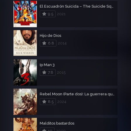
El Escuadrón Suicida – The Suicide Squad
9.5
2021
Hijo de Dios
6.8
2014
Ip Man 3
7.8
2015
Rebel Moon (Parte dos): La guerrera que deja marcas
8.5
2024
Malditos bastardos
10
2009