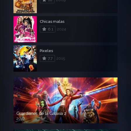
Chicas malas
6.1
2024
Pixeles
7.7
2015
Guardianes de la Galaxia 2
2017
720p HD