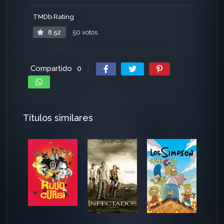
TMDb Rating
8.52
50 votos
Compartido
0
Títulos similares