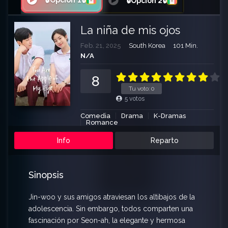
🔒Opción 1🔒
🔒Opción 2🔒
La niña de mis ojos
Feb. 21, 2025
South Korea
101 Min.
N/A
8
Tu voto:
0
5
votos
Comedia
Drama
K-Dramas
Romance
Info
Reparto
Sinopsis
Jin-woo y sus amigos atraviesan los altibajos de la
adolescencia. Sin embargo, todos comparten una
fascinación por Seon-ah, la elegante y hermosa