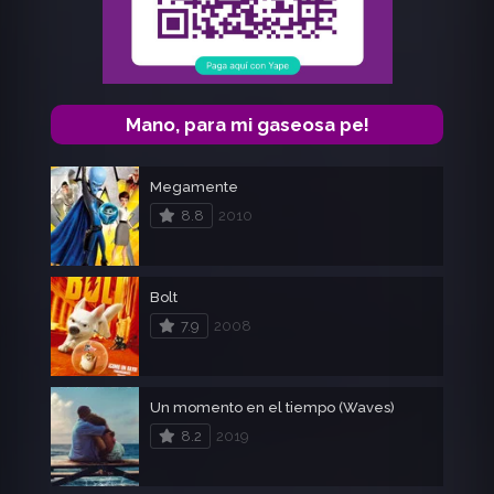
Mano, para mi gaseosa pe!
Megamente
8.8
2010
Bolt
7.9
2008
Un momento en el tiempo (Waves)
8.2
2019