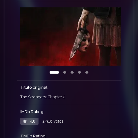
quien confiar, Maya pronto se ve envuelta en una
brutal lucha por sobrevivir contra unos psicópatas
dispuestos a matar a cualquiera que se interponga
en su camino.
Título original
The Strangers: Chapter 2
IMDb Rating
4.8
2,916 votos
TMDb Rating