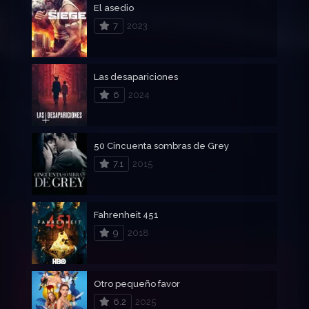
El asedio
7
2023
Las desapariciones
6
2024
50 Cincuenta sombras de Grey
7.1
2015
Fahrenheit 451
9
2018
Otro pequeño favor
6.2
2025