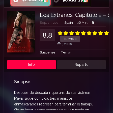
🔒Opción 1🔒
🔒Opción 2🔒
Los Extraños: Capítulo 2 – S
Sep. 25, 2025
Spain
96 Min.
R
8.8
Tu voto:
0
5
votos
Suspense
Terror
Info
Reparto
Sinopsis
Después de descubrir que una de sus víctimas,
Maya, sigue con vida, tres maníacos
enmascarados regresan para terminar el trabajo.
Sin un lugar donde esconderse y sin nadie en