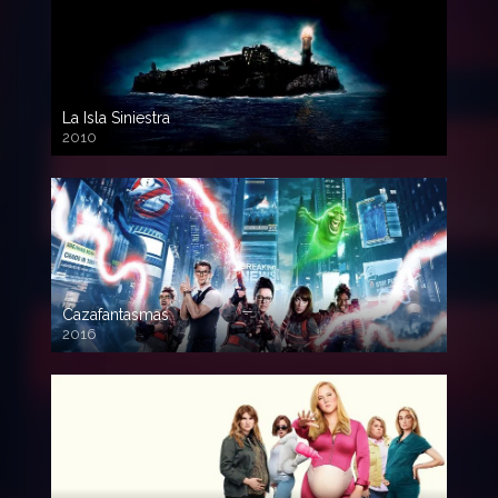
La Isla Siniestra
2010
720p HD
Cazafantasmas
2016
720p HD