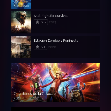
Skal: Fight for Survival
6.8
2023
Estación Zombie 2 Península
8.1
2020
Guardianes de la Galaxia 2
2017
720p HD