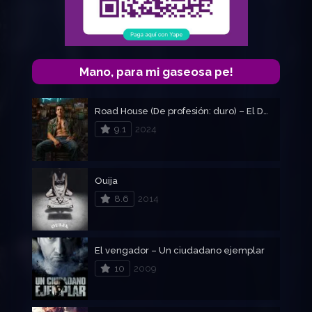
Mano, para mi gaseosa pe!
Road House (De profesión: duro) – El Duro
9.1
2024
Ouija
8.6
2014
El vengador – Un ciudadano ejemplar
10
2009