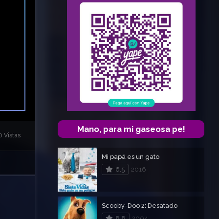
Mano, para mi gaseosa pe!
0 Vistas
Mi papá es un gato
6.5
2016
Scooby-Doo 2: Desatado
8.8
2004