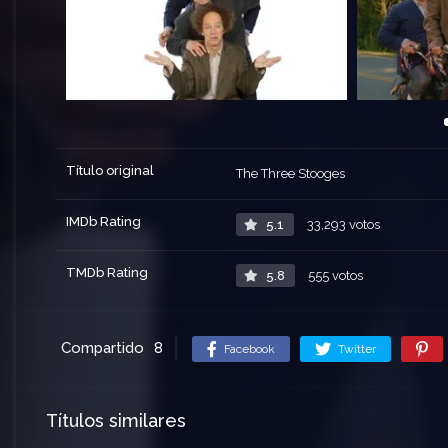
Título original
The Three Stooges
IMDb Rating
5.1
33,293 votos
TMDb Rating
5.8
555 votos
Compartido
8
Facebook
Twitter
Títulos similares