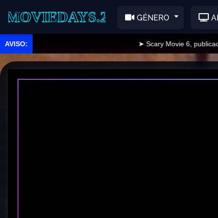
EDAYS.2
GÉNERO
A
➤ Scary Movie 6, publicado.