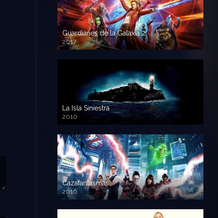
Guardianes de la Galaxia 2
2017
720p HD
La Isla Siniestra
2010
720p HD
Cazafantasmas
2016
720p HD