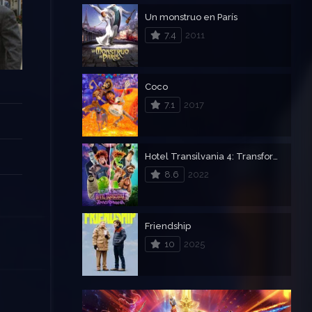
Un monstruo en París
7.4
2011
Coco
7.1
2017
Hotel Transilvania 4: Transformanía – Hotel Transylvania 4: Transformanía
8.6
2022
Friendship
10
2025