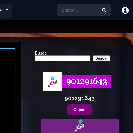
S
Buscar
Buscar
901291643
Copiar