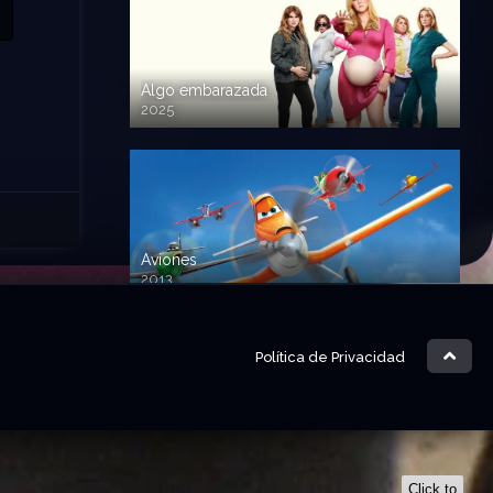
Algo embarazada
2025
720p HD
Aviones
2013
720 HD
Política de Privacidad