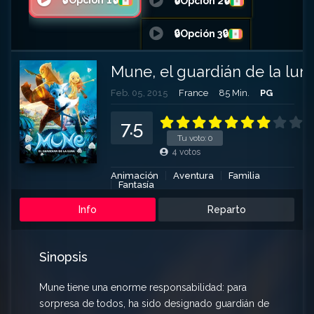
🔒Opción 1🔒
🔒Opción 2🔒
🔒Opción 3🔒
Mune, el guardián de la lun
Feb. 05, 2015
France
85 Min.
PG
7.5
Tu voto:
0
4
votos
Animación
Aventura
Familia
Fantasía
Info
Reparto
Sinopsis
Mune tiene una enorme responsabilidad: para
sorpresa de todos, ha sido designado guardián de