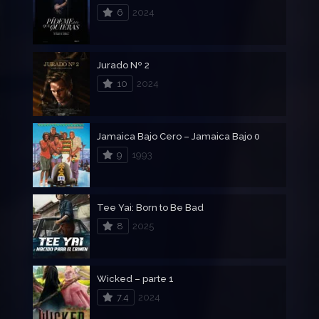
6
2024
Jurado Nº 2
10
2024
Jamaica Bajo Cero – Jamaica Bajo 0
9
1993
Tee Yai: Born to Be Bad
8
2025
Wicked – parte 1
7.4
2024