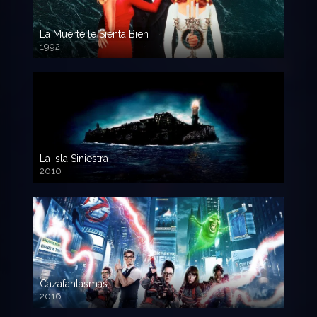
La Muerte le Sienta Bien
1992
720p HD
La Isla Siniestra
2010
720p HD
Cazafantasmas
2016
720p HD