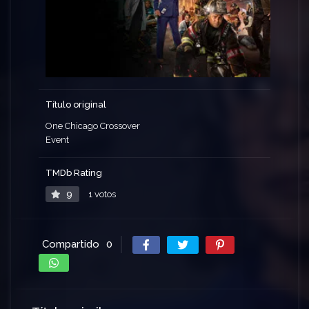
Título original
One Chicago Crossover
Event
TMDb Rating
9
1 votos
Compartido
0