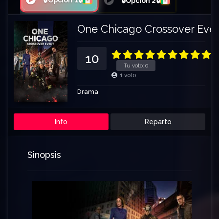
🔒Opción 1🔒
🔒Opción 2🔒
One Chicago Crossover Eve
10
Tu voto:
0
1
voto
Drama
Info
Reparto
Sinopsis