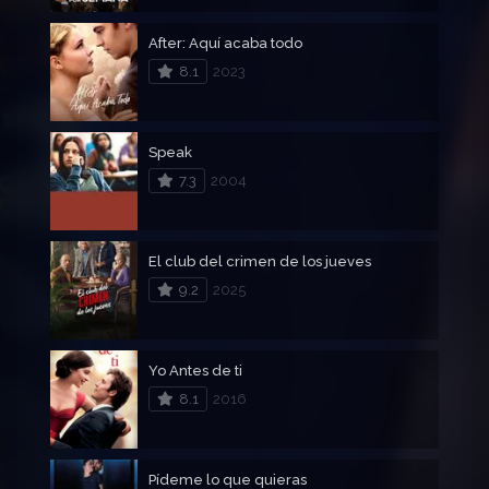
After: Aquí acaba todo
8.1
2023
Speak
7.3
2004
El club del crimen de los jueves
9.2
2025
Yo Antes de ti
8.1
2016
Pídeme lo que quieras