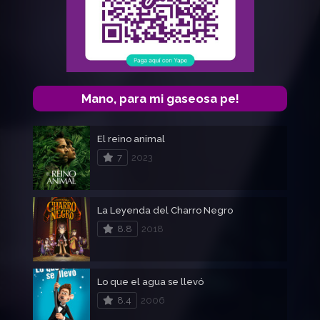
Mano, para mi gaseosa pe!
El reino animal
7
2023
La Leyenda del Charro Negro
8.8
2018
Lo que el agua se llevó
8.4
2006