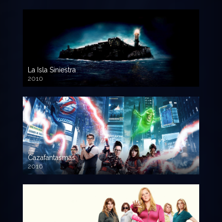
La Isla Siniestra
2010
720p HD
Cazafantasmas
2016
720p HD