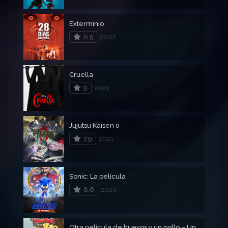
Exterminio
6.5
2002
Cruella
9
2021
Jujutsu Kaisen 0
7.9
2021
Sonic: La película
8.6
2020
Otra película de huevos y un pollo – Una pelicula de huevos 2