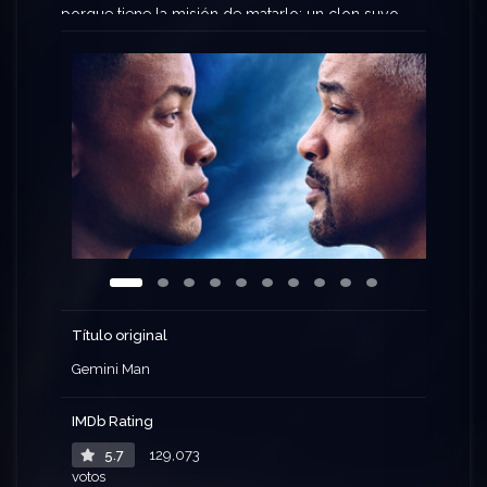
porque tiene la misión de matarlo: un clon suyo
más joven, más rápido y más fuerte.
Título original
Gemini Man
IMDb Rating
5.7
129,073
votos