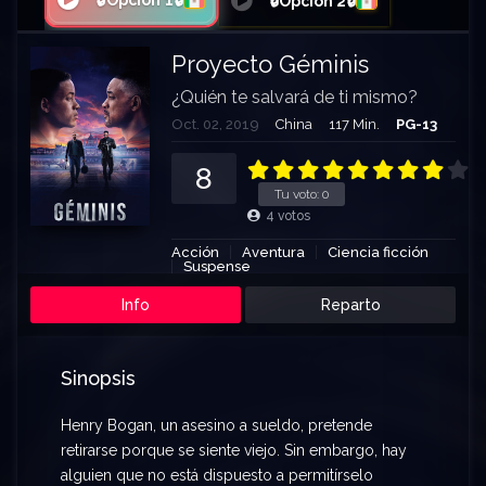
🔒Opción 1🔒
🔒Opción 2🔒
Proyecto Géminis
¿Quién te salvará de ti mismo?
Oct. 02, 2019
China
117 Min.
PG-13
8
Tu voto:
0
4
votos
Acción
Aventura
Ciencia ficción
Suspense
Info
Reparto
Sinopsis
Henry Bogan, un asesino a sueldo, pretende
retirarse porque se siente viejo. Sin embargo, hay
alguien que no está dispuesto a permitírselo