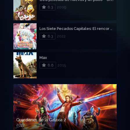
8.3
2009
Los Siete Pecados Capitales: El rencor de Edimburgo – Parte 1 – The Seven Deadly Sins: El rencor de Edimburgo (Parte 1)
8.3
2022
Max
8.8
2015
Guardianes de la Galaxia 2
2017
720p HD