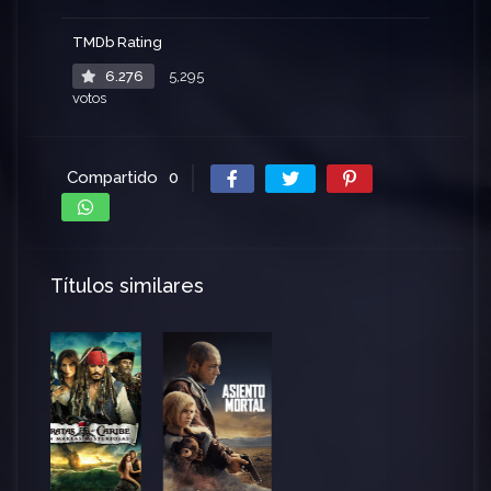
TMDb Rating
6.276
5,295
votos
Compartido
0
Títulos similares